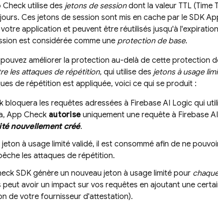
 Check
utilise des
jetons de session
dont la valeur TTL (Time T
 jours
. Ces jetons de session sont mis en cache par le SDK
Ap
votre application et peuvent être réutilisés jusqu'à l'expiration 
ession est considérée comme une
protection de base
.
 pouvez améliorer la protection au-delà de cette protection 
re les attaques de répétition
, qui utilise des
jetons à usage limi
ues de répétition est appliquée, voici ce qui se produit :
k
bloquera les requêtes adressées à
Firebase AI Logic
qui uti
la,
App Check
autorise
uniquement une requête à
Firebase A
ité nouvellement créé
.
e jeton à usage limité validé, il est consommé afin de ne pouvoir 
êche les attaques de répétition.
heck
SDK génère un nouveau jeton à usage limité pour
chaqu
peut avoir un impact sur vos requêtes en ajoutant une certai
on de votre fournisseur d'attestation).