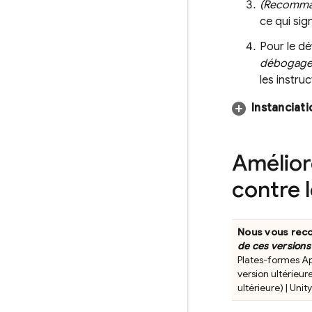
(Recomma
ce qui sig
Pour le d
débogag
les instru
Instanciati
Amélior
contre 
Nous vous reco
de ces versions 
Plates-formes App
version ultérieure
ultérieure) | Unit