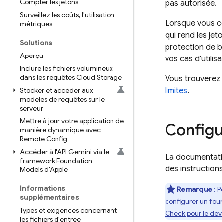
Compter les jetons
pas autorisée.
Surveillez les coûts
,
l'utilisation
Lorsque vous c
métriques
qui rend les je
Solutions
protection de b
Aperçu
vos cas d'utilisa
Inclure les fichiers volumineux
dans les requêtes Cloud Storage
Vous trouverez
Stocker et accéder aux
limites
.
modèles de requêtes sur le
serveur
Mettre à jour votre application de
Config
manière dynamique avec
Remote Config
Accéder à l'API Gemini via le
La documentat
framework Foundation
des instructions
Models d'Apple
Informations
Remarque
: P
supplémentaires
configurer un four
Types et exigences concernant
Check pour le dé
les fichiers d'entrée