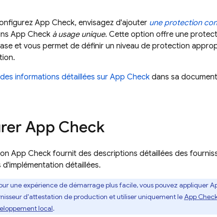
onfigurez
App Check
, envisagez d'ajouter
une protection cont
tons
App Check
à usage unique
. Cette option offre une protec
ase et vous permet de définir un niveau de protection appropr
tion.
des informations détaillées sur
App Check
dans sa documenta
urer
App Check
ion
App Check
fournit des descriptions détaillées des fourniss
 d'implémentation détaillées.
our une expérience de démarrage plus facile, vous pouvez appliquer
A
nisseur d'attestation de production et utiliser uniquement le
App Chec
veloppement local
.