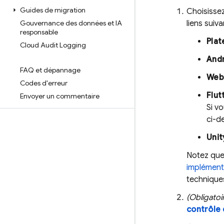
Guides de migration
Choisissez
Gouvernance des données et IA
liens suiva
responsable
Plat
Cloud Audit Logging
And
FAQ et dépannage
Web
Codes d'erreur
Flut
Envoyer un commentaire
Si v
ci-d
Unit
Notez que
implément
techniques
(Obligatoi
contrôle 