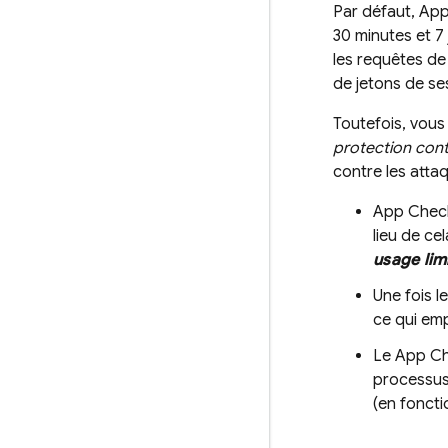
Par défaut,
App
30 minutes
et
7
les requêtes de 
de jetons de s
Toutefois, vous
protection cont
contre les attaq
App Chec
lieu de ce
usage lim
Une fois l
ce qui emp
Le
App C
processus 
(en foncti