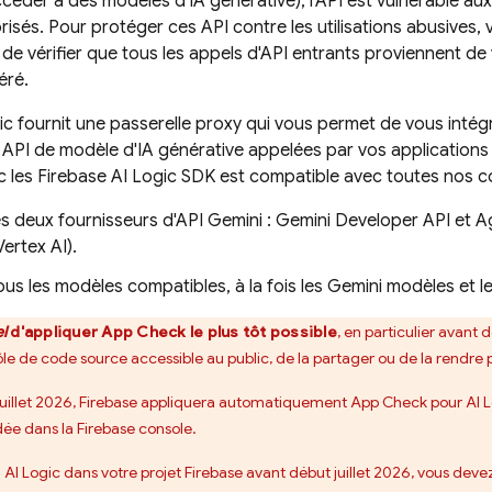
céder à des modèles d'IA générative), l'API est vulnérable aux 
risés. Pour protéger ces API contre les utilisations abusives, 
 de vérifier que tous les appels d'API entrants proviennent de 
éré.
ic
fournit une passerelle proxy qui vous permet de vous intég
 API de modèle d'IA générative appelées par vos applications m
c les
Firebase AI Logic
SDK est compatible avec toutes nos co
s deux fournisseurs d'API Gemini :
Gemini Developer API
et
A
Vertex AI)
.
us les modèles compatibles, à la fois les
Gemini
modèles et l
l
d'appliquer
App Check
le plus tôt possible
, en particulier avant 
e de code source accessible au public, de la partager ou de la rendre 
 juillet 2026, Firebase appliquera automatiquement
App Check
pour
AI 
dée dans la
Firebase
console.
z
AI Logic
dans votre projet Firebase avant début juillet 2026, vous dev