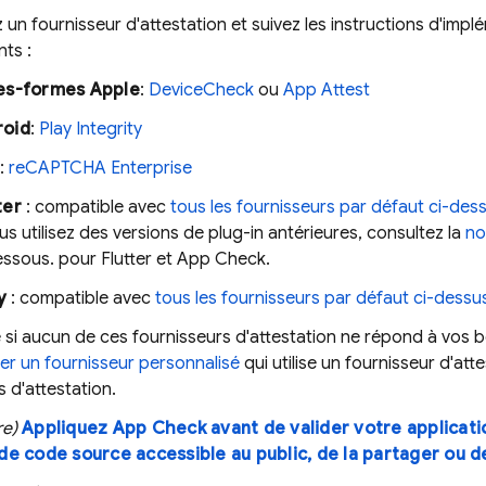
 un fournisseur d'attestation et suivez les instructions d'impl
nts :
es-formes Apple
:
DeviceCheck
ou
App Attest
roid
:
Play Integrity
:
reCAPTCHA Enterprise
ter
: compatible avec
tous les fournisseurs par défaut ci-des
ous utilisez des versions de plug-in antérieures, consultez la
no
essous. pour Flutter et
App Check
.
y
: compatible avec
tous les fournisseurs par défaut ci-dessu
 si aucun de ces fournisseurs d'attestation ne répond à vos 
er un fournisseur personnalisé
qui utilise un fournisseur d'att
 d'attestation.
re)
Appliquez
App Check
avant de valider votre applicat
de code source accessible au public, de la partager ou d