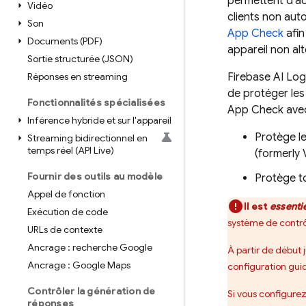
permettent d'ac
Vidéo
clients non auto
Son
App Check
afin
Documents (PDF)
appareil non alt
Sortie structurée (JSON)
Réponses en streaming
Firebase AI Log
de protéger les
Fonctionnalités spécialisées
App Check
ave
Inférence hybride et sur l'appareil
Protège le
Streaming bidirectionnel en
temps réel (API Live)
(formerly 
Fournir des outils au modèle
Protège to
Appel de fonction
Il est
essentie
Exécution de code
système de contrôl
URLs de contexte
Ancrage : recherche Google
À partir de début
Ancrage : Google Maps
configuration gui
Contrôler la génération de
Si vous configure
réponses