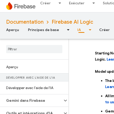
Créer
Exécuter
Soluti
Documentation
Firebase AI Logic
Aperçu
Principes de base
IA
Créer
Starting N
Logic.
Lea
Aperçu
Model upd
DÉVELOPPER AVEC L'AIDE DE L'IA
The 
Lear
Développer avec l'aide de l'IA
All 
Gemini dans Firebase
to u
Gemi
Outils et intégrations d'IA