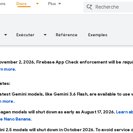
ons
Docs
Plus
Exécuter
Référence
Exemples
ovember 2, 2026, Firebase App Check enforcement will be
requ
rn more.
ates:
latest Gemini models, like
Gemini 3.6 Flash
, are available to use 
n more.
Imagen models will shut down as early as
August 17, 2026
.
Learn a
se Nano Banana.
ni 2.5 models will shut down in
October 2026
. To avoid service 