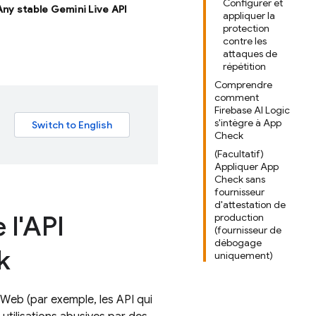
Configurer et
 Any stable Gemini Live API
appliquer la
protection
contre les
attaques de
répétition
Comprendre
comment
Firebase AI Logic
s'intègre à App
Check
(Facultatif)
Appliquer App
Check sans
fournisseur
d'attestation de
 l'API
production
(fournisseur de
débogage
k
uniquement)
Web (par exemple, les API qui