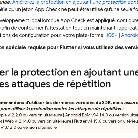
ndé)
Améliorez la protection en ajoutant une
protection cont
nifie qu'un jeton
App Check
ne peut être utilisé qu'une seule fo
éveloppement local lorsque
App Check
est appliqué, configur
e
afin de contourner l'attestation tout en maintenant l'applica
ctions de configuration pour votre plate-forme :
iOS+
|
Androi
on spéciale requise pour Flutter si vous utilisez des vers
er la protection en ajoutant un
les attaques de répétition
mmandons d'utiliser les dernières versions du SDK, mais
assure
pour utiliser la protection contre les attaques de répétition :
le v12.2.0 ou version ultérieure | Android BoM v34.14.0 ou version ultér
) | Web v12.14.0 ou version ultérieure | Flutter v4.15.0 ou version ultérieu
y v13.12.0 ou version ultérieure