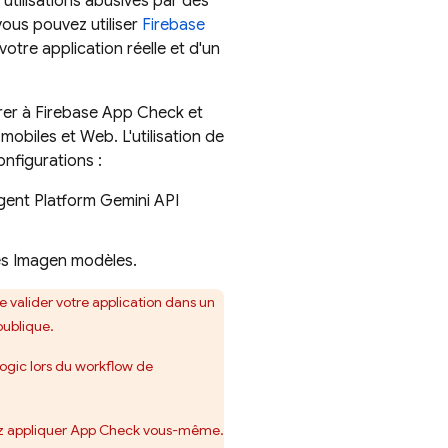
utilisations abusives par des
vous pouvez utiliser
Firebase
votre application réelle et d'un
rer à
Firebase App Check
et
obiles et Web. L'utilisation de
nfigurations :
gent Platform
Gemini API
es
Imagen
modèles.
de valider votre application dans un
publique.
Logic
lors du workflow de
ez appliquer
App Check
vous-même.