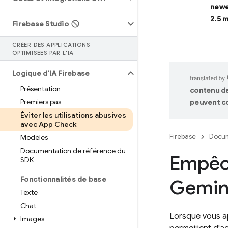
newe
2.5 
Firebase Studio
CRÉER DES APPLICATIONS
OPTIMISÉES PAR L'IA
Logique d'IA Firebase
Présentation
contenu da
Premiers pas
peuvent co
Éviter les utilisations abusives
avec App Check
Firebase
Docum
Modèles
Documentation de référence du
Empêch
SDK
Fonctionnalités de base
Gemin
Texte
Chat
Lorsque vous ap
Images