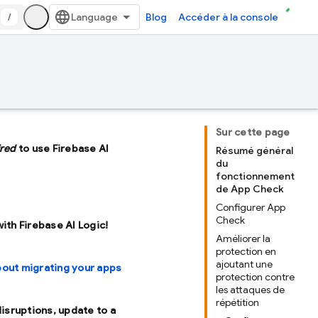
/
Blog
Accéder à la console
Sur cette page
ired
to use Firebase AI
Résumé général
du
fonctionnement
de App Check
Configurer App
Check
with Firebase AI Logic!
Améliorer la
protection en
ajoutant une
bout migrating your apps
protection contre
les attaques de
répétition
disruptions, update to a