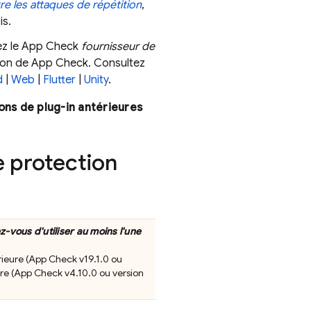
re les attaques de répétition
,
is.
ez le
App Check
fournisseur de
tion de
App Check
. Consultez
d
|
Web
|
Flutter
|
Unity
.
ions de plug-in antérieures
e protection
z-vous d'utiliser au moins l'une
ieure (
App Check
v19.1.0 ou
re (
App Check
v4.10.0 ou version