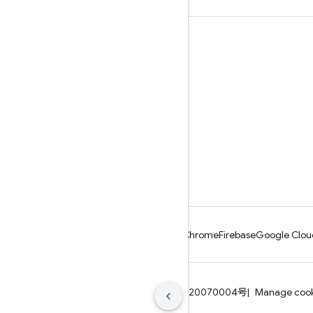
学ぶ
ガイド
リファレンス
サンプル
ライブラリ
GitHub
Android
Chrome
Firebase
Google Clou
利用規約
プライバシー
ICP证合字B2-20070004号
Manage cook