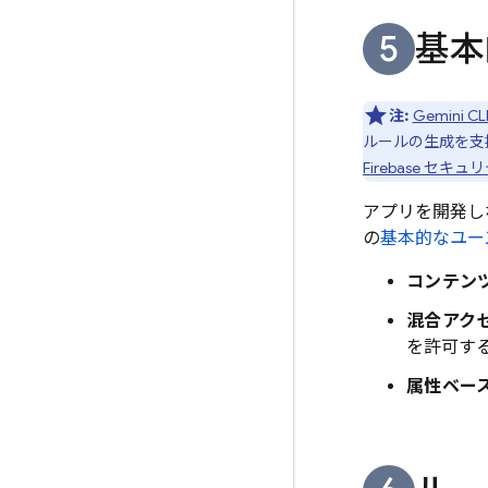
基本
注:
Gemini CL
ルールの生成を支
Firebase セ
アプリを開発し
の
基本的なユー
コンテン
混合アクセ
を許可す
属性ベース