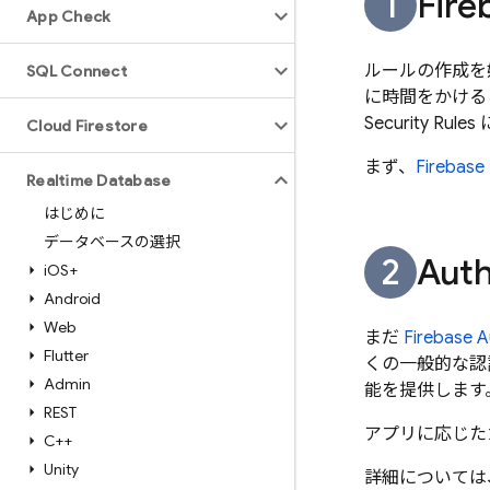
Fi
App Check
ルールの作成を始
SQL Connect
に時間をかける
Security Rules
Cloud Firestore
まず、
Fireb
Realtime Database
はじめに
データベースの選択
Auth
i
OS+
Android
Web
まだ
Firebase A
Flutter
くの一般的な認証
Admin
能を提供します
REST
アプリに応じた
C++
Unity
詳細については