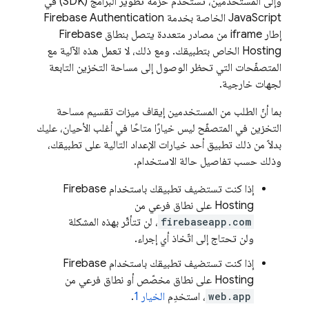
وإلى المستخدمين، تستخدم حزمة تطوير البرامج (SDK) في
JavaScript الخاصة بخدمة Firebase Authentication
إطار iframe من مصادر متعددة يتصل بنطاق Firebase
Hosting الخاص بتطبيقك. ومع ذلك، لا تعمل هذه الآلية مع
المتصفّحات التي تحظر الوصول إلى مساحة التخزين التابعة
لجهات خارجية.
بما أنّ الطلب من المستخدمين إيقاف ميزات تقسيم مساحة
التخزين في المتصفّح ليس خيارًا متاحًا في أغلب الأحيان، عليك
بدلاً من ذلك تطبيق أحد خيارات الإعداد التالية على تطبيقك،
وذلك حسب تفاصيل حالة الاستخدام.
إذا كنت تستضيف تطبيقك باستخدام Firebase
Hosting على نطاق فرعي من
firebaseapp.com
، لن تتأثّر بهذه المشكلة
ولن تحتاج إلى اتّخاذ أي إجراء.
إذا كنت تستضيف تطبيقك باستخدام Firebase
Hosting على نطاق مخصّص أو نطاق فرعي من
web.app
، استخدِم
الخيار 1
.