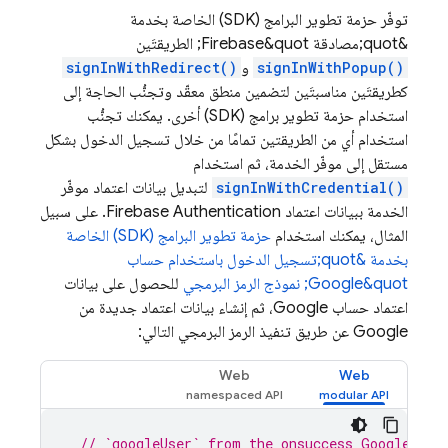
توفّر حزمة تطوير البرامج (SDK) الخاصة بخدمة
&quot;مصادقة Firebase&quot; الطريقتَين
signInWithPopup()
و
signInWithRedirect()
كطريقتَين مناسبتَين لتضمين منطق معقّد وتجنُّب الحاجة إلى
استخدام حزمة تطوير برامج (SDK) أخرى. يمكنك تجنُّب
استخدام أي من الطريقتين تمامًا من خلال تسجيل الدخول بشكل
مستقل إلى موفّر الخدمة، ثم استخدام
signInWithCredential()
لتبديل بيانات اعتماد موفّر
الخدمة ببيانات اعتماد Firebase Authentication. على سبيل
المثال، يمكنك استخدام
حزمة تطوير البرامج (SDK) الخاصة
بخدمة &quot;تسجيل الدخول باستخدام حساب
Google&quot;
نموذج الرمز البرمجي
للحصول على بيانات
اعتماد حساب Google، ثم إنشاء بيانات اعتماد جديدة من
Google عن طريق تنفيذ الرمز البرمجي التالي:
Web
Web
// `googleUser` from the onsuccess Google Sig