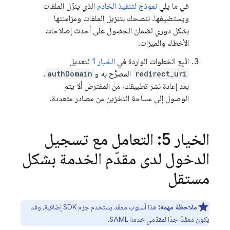
في ما يلي
نموذج لتنفيذ الخادم
الذي ينزّل الملفات
ويستضيفها. ننصحك بتنزيل الملفات ومزامنتها
بشكل دوري لضمان الحصول على أحدث إصلاحات
الأخطاء والميزات.
اتّبِع الخطوات الواردة في
الخيار 1
لتعديل
redirect_uri
المصرَّح به و
authDomain
.
بعد إعادة نشر تطبيقك، من المفترض ألا يتم
الوصول إلى مساحة التخزين من مصادر متعددة.
الخيار 5: التعامل مع تسجيل
الدخول لدى مقدّم الخدمة بشكل
مستقل
ملاحظة مهمة:
هذا أسلوب معقّد يستخدم حِزم SDK إضافية، وقد
يكون معقّدًا جدًا لمقدّمي خدمة SAML.