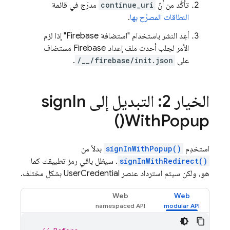
تأكَّد من أنّ
continue_uri
مدرَج في قائمة
النطاقات المصرّح بها
.
أعِد النشر باستخدام "استضافة Firebase" إذا لزم
الأمر لجلب أحدث ملف إعداد Firebase مستضاف
على
/__/firebase/init.json
.
الخيار 2: التبديل إلى
In
sign
)
With
Popup(
استخدِم
signInWithPopup()
بدلاً من
signInWithRedirect()
. سيظل باقي رمز تطبيقك كما
هو، ولكن سيتم استرداد عنصر UserCredential بشكل مختلف.
Web
Web