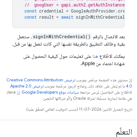
//  googUser = gapi.auth2.getAuthInstance().c
const
credential
=
GoogleAuthProvider
.
credent
const
result
=
await
signInWithCredential
(
aut
بعد الاتصال بالرقم
signInWithCredential()
، ستعمل
بقية وظائف التطبيق بالطريقة نفسها التي كانت تعمل بها من قبل.
يمكنك الاطّلاع
هنا
على تعليمات حول كيفية الحصول على
شهادة اعتماد من Apple.
إنّ محتوى هذه الصفحة مرخّص بموجب
ترخيص Creative Commons Attribution
4.0‏
ما لم يُنصّ على خلاف ذلك، ونماذج الرموز مرخّصة بموجب
ترخيص Apache 2.0‏
.
للاطّلاع على التفاصيل، يُرجى مراجعة
سياسات موقع Google Developers‏
. إنّ Java
هي علامة تجارية مسجَّلة لشركة Oracle و/أو شركائها التابعين.
تاريخ التعديل الأخير: 2026-07-11 (حسب التوقيت العالمي المتفَّق عليه)
التعلّم