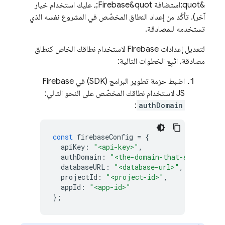
&quot;استضافة Firebase&quot;، عليك استخدام خيار
آخر). تأكَّد من إعداد النطاق المخصّص في المشروع نفسه الذي
تستخدمه للمصادقة.
لتعديل إعدادات Firebase لاستخدام نطاقك الخاص كنطاق
مصادقة، اتّبِع الخطوات التالية:
اضبط حزمة تطوير البرامج (SDK) في Firebase
JS لاستخدام نطاقك المخصّص على النحو التالي:
:
authDomain
const
firebaseConfig
=
{
apiKey
:
"<api-key>"
,
authDomain
:
"<the-domain-that-serves-you
databaseURL
:
"<database-url>"
,
projectId
:
"<project-id>"
,
appId
:
"<app-id>"
};