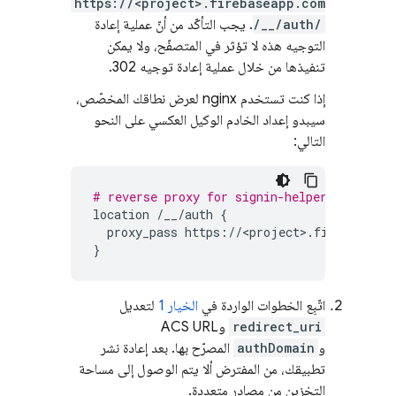
https://<project>.firebaseapp.com
/__/auth/
. يجب التأكّد من أنّ عملية إعادة
التوجيه هذه لا تؤثر في المتصفّح، ولا يمكن
تنفيذها من خلال عملية إعادة توجيه 302.
إذا كنت تستخدم nginx لعرض نطاقك المخصّص،
سيبدو إعداد الخادم الوكيل العكسي على النحو
التالي:
# reverse proxy for signin-helpers for pop
location
/__/auth
{
proxy_pass
https://<project>.firebaseapp
}
اتّبِع الخطوات الواردة في
الخيار 1
لتعديل
redirect_uri
وACS URL
و
authDomain
المصرّح بها. بعد إعادة نشر
تطبيقك، من المفترض ألا يتم الوصول إلى مساحة
التخزين من مصادر متعددة.