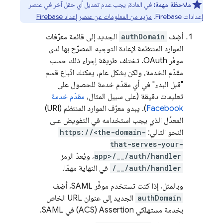
ملاحظة مهمة:
في العادة، يجب عدم تعديل أي حقل آخر في عنصر
إعدادات Firebase.
مزيد من المعلومات عن عنصر إعداد Firebase
أضِف
authDomain
الجديد إلى قائمة معرّفات
الموارد المنتظمة لإعادة التوجيه المصرّح بها لدى
موفّر OAuth. تختلف طريقة إجراء ذلك حسب
مقدّم الخدمة، ولكن بشكل عام، يمكنك اتّباع قسم
"قبل البدء" في أي مقدّم خدمة للحصول على
تعليمات دقيقة (على سبيل المثال،
مقدّم خدمة
Facebook
). يبدو معرّف الموارد المنتظم (URI)
المعدَّل الذي يجب استخدامه في التفويض على
النحو التالي:
https://<the-domain-
that-serves-your-
app>/__/auth/handler
، ويُعدّ الرمز
/__/auth/handler
في النهاية مهمًا.
وبالمثل، إذا كنت تستخدم موفِّر SAML، أضِف
authDomain
الجديد إلى عنوان URL الخاص
بخدمة مستهلكي Assertion‏ (ACS) في SAML.