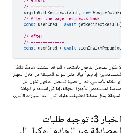
// Before
// ==============
signInWithRedirect
(
auth
,
new
GoogleAuthProvid
// After the page redirects back
const
userCred
=
await
getRedirectResult
(
auth
// After
// ==============
const
userCred
=
await
signInWithPopup
(
auth
,
لا يكون تسجيل الدخول باستخدام النوافذ المنبثقة مناسبًا دائمًا
للمستخدمين، إذ يتم أحيانًا حظر النوافذ المنبثقة من خلال الجهاز
أو النظام الأساسي، كما أنّ عملية تسجيل الدخول تكون أقل
سلاسة لمستخدمي الأجهزة الجوّالة. إذا كان استخدام النوافذ
المنبثقة يمثّل مشكلة لتطبيقك، عليك اتّباع أحد الخيارات الأخرى.
الخيار 3: توجيه طلبات
المصادقة عبر الخادم الوكيل إلى