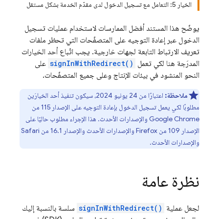
الخيار 5: التعامل مع تسجيل الدخول لدى مقدّم الخدمة بشكل مستقل
يوضّح هذا المستند أفضل الممارسات لاستخدام عمليات تسجيل
الدخول عبر إعادة التوجيه على المتصفّحات التي تحظر ملفات
تعريف الارتباط التابعة لجهات خارجية. يجب اتّباع أحد الخيارات
المدرَجة هنا لكي تعمل
signInWithRedirect()
على
النحو المنشود في بيئات الإنتاج وعلى جميع المتصفّحات.
ملاحظة:
اعتبارًا من 24 يونيو 2024، سيكون تنفيذ أحد الخيارَين
مطلوبًا لكي يعمل تسجيل الدخول بإعادة التوجيه على الإصدار 115 من
Google Chrome والإصدارات الأحدث. هذا الإجراء مطلوب حاليًا على
الإصدار 109 من Firefox والإصدارات الأحدث والإصدار 16.1 من Safari
والإصدارات الأحدث.
نظرة عامة
لجعل عملية
signInWithRedirect()
سلسة بالنسبة إليك