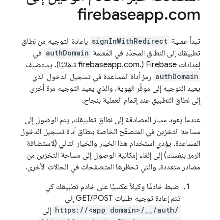
firebaseapp
.
com
تبدأ عملية
signInWithRedirect
بإعادة التوجيه من نطاق
تطبيقك إلى النطاق المحدّد في المَعلمة
authDomain
في
إعدادات Firebase (
.firebaseapp.com تلقائيًا). يستضيف
authDomain
رمز أداة المساعدة في تسجيل الدخول الذي
يعيد التوجيه إلى موفِّر الهوية، والذي يعيد التوجيه مرة أخرى
إلى نطاق التطبيق عند إتمام العملية بنجاح.
عندما يعود مسار المصادقة إلى نطاق تطبيقك، يتم الوصول إلى
مساحة التخزين في المتصفّح الخاصة بنطاق أداة تسجيل الدخول
المساعدة. يؤدي استخدام هذا الخيار والخيار التالي (لاستضافة
الرمز بنفسك) إلى إلغاء إمكانية الوصول إلى مساحة التخزين من
مصادر متعددة، والتي تحظرها المتصفحات في الحالات الأخرى.
اضبط خادمًا وكيلاً عكسيًا على خادم تطبيقك كي
تتم إعادة توجيه طلبات GET/POST إلى
https://<app domain>/__/auth/
إلى