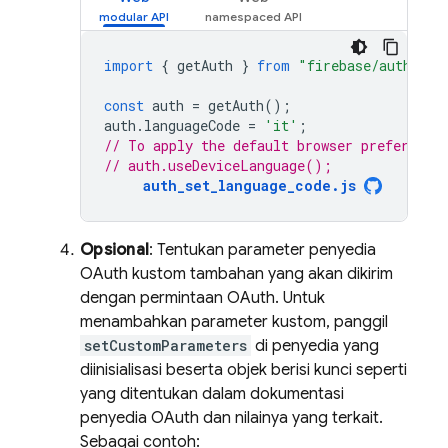
import
{
getAuth
}
from
"firebase/auth"
;
const
auth
=
getAuth
();
auth
.
languageCode
=
'it'
;
// To apply the default browser preference
// auth.useDeviceLanguage();
auth_set_language_code.js
Opsional
: Tentukan parameter penyedia
OAuth kustom tambahan yang akan dikirim
dengan permintaan OAuth. Untuk
menambahkan parameter kustom, panggil
setCustomParameters
di penyedia yang
diinisialisasi beserta objek berisi kunci seperti
yang ditentukan dalam dokumentasi
penyedia OAuth dan nilainya yang terkait.
Sebagai contoh: