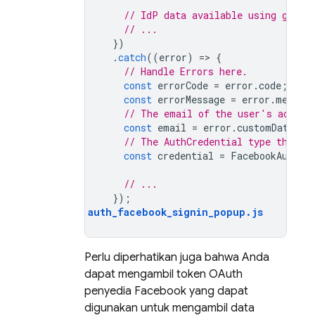
// IdP data available using getAd
// ...
})
.
catch
((
error
)
=
>
{
// Handle Errors here.
const
errorCode
=
error
.
code
;
const
errorMessage
=
error
.
messag
// The email of the user's accoun
const
email
=
error
.
customData
.
em
// The AuthCredential type that w
const
credential
=
FacebookAuthPr
// ...
});
auth_facebook_signin_popup
.
js
Perlu diperhatikan juga bahwa Anda
dapat mengambil token OAuth
penyedia Facebook yang dapat
digunakan untuk mengambil data