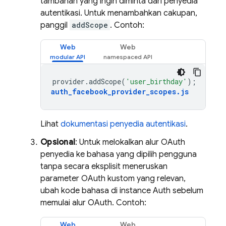
tambahan yang ingin diminta dari penyedia
autentikasi. Untuk menambahkan cakupan,
panggil
addScope
. Contoh:
Web
Web
provider
.
addScope
(
'user_birthday'
);
auth_facebook_provider_scopes
.
js
Lihat
dokumentasi penyedia autentikasi
.
Opsional
: Untuk melokalkan alur OAuth
penyedia ke bahasa yang dipilih pengguna
tanpa secara eksplisit meneruskan
parameter OAuth kustom yang relevan,
ubah kode bahasa di instance Auth sebelum
memulai alur OAuth. Contoh:
Web
Web