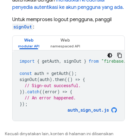
autentikasi dengan
menautkan kredensial
penyedia autentikasi ke akun pengguna yang ada.
Untuk memproses logout pengguna, panggil
signOut
:
Web
Web
import
{
getAuth
,
signOut
}
from
"firebase/auth
const
auth
=
getAuth
();
signOut
(
auth
).
then
(()
=
>
{
// Sign-out successful.
}).
catch
((
error
)
=
>
{
// An error happened.
});
auth_sign_out
.
js
Kecuali dinyatakan lain, konten di halaman ini dilisensikan