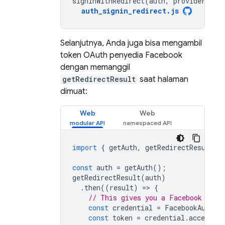
signInWithRedirect
(
auth
,
provider
);
auth_signin_redirect
.
js
Selanjutnya, Anda juga bisa mengambil
token OAuth penyedia Facebook
dengan memanggil
getRedirectResult
saat halaman
dimuat:
Web
Web
import
{
getAuth
,
getRedirectResult
,
const
auth
=
getAuth
();
getRedirectResult
(
auth
)
.
then
((
result
)
=
>
{
// This gives you a Facebook Acce
const
credential
=
FacebookAuthPr
const
token
=
credential
.
accessTo