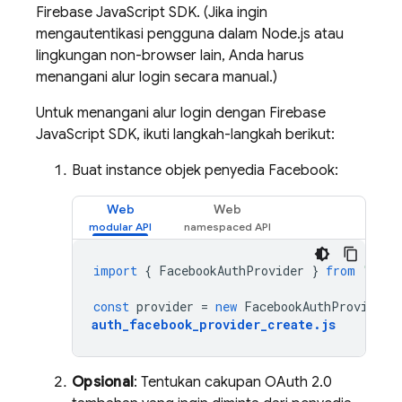
Firebase JavaScript SDK. (Jika ingin
mengautentikasi pengguna dalam Node.js atau
lingkungan non-browser lain, Anda harus
menangani alur login secara manual.)
Untuk menangani alur login dengan Firebase
JavaScript SDK, ikuti langkah-langkah berikut:
Buat instance objek penyedia Facebook:
Web
Web
import
{
FacebookAuthProvider
}
from
"fire
const
provider
=
new
FacebookAuthProvider
(
auth_facebook_provider_create
.
js
Opsional
: Tentukan cakupan OAuth 2.0