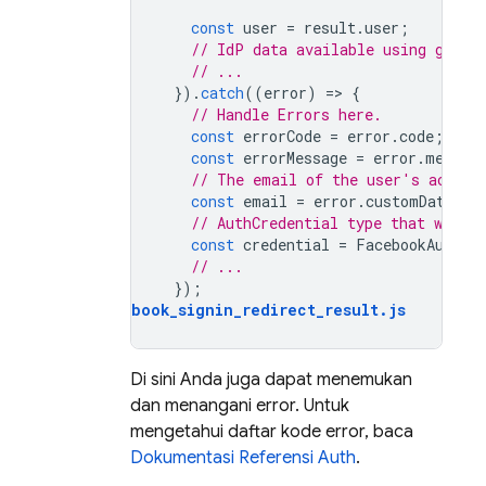
const
user
=
result
.
user
;
// IdP data available using getAd
// ...
}).
catch
((
error
)
=
>
{
// Handle Errors here.
const
errorCode
=
error
.
code
;
const
errorMessage
=
error
.
messag
// The email of the user's accoun
const
email
=
error
.
customData
.
em
// AuthCredential type that was us
const
credential
=
FacebookAuthPr
// ...
});
auth_facebook_signin_redirect_result
.
js
Di sini Anda juga dapat menemukan
dan menangani error. Untuk
mengetahui daftar kode error, baca
Dokumentasi Referensi Auth
.