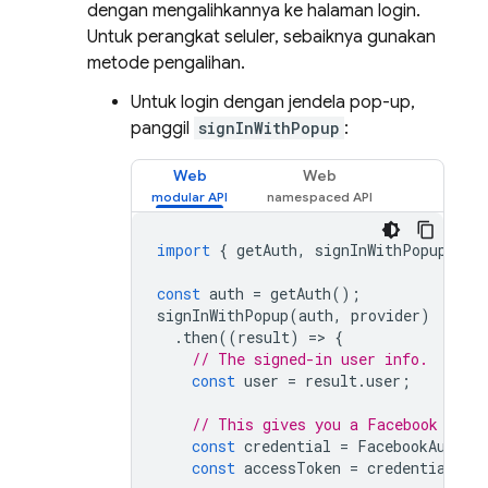
dengan mengalihkannya ke halaman login.
Untuk perangkat seluler, sebaiknya gunakan
metode pengalihan.
Untuk login dengan jendela pop-up,
panggil
signInWithPopup
:
Web
Web
import
{
getAuth
,
signInWithPopup
,
Fa
const
auth
=
getAuth
();
signInWithPopup
(
auth
,
provider
)
.
then
((
result
)
=
>
{
// The signed-in user info.
const
user
=
result
.
user
;
// This gives you a Facebook Acce
const
credential
=
FacebookAuthPr
const
accessToken
=
credential
.
ac