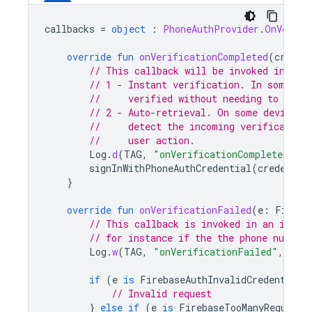
callbacks
=
object
:
PhoneAuthProvider
.
OnVerifi
override
fun
onVerificationCompleted
(
creden
// This callback will be invoked in two
// 1 - Instant verification. In some ca
//     verified without needing to send 
// 2 - Auto-retrieval. On some devices 
//     detect the incoming verification
//     user action.
Log
.
d
(
TAG
,
"onVerificationCompleted:
$
cr
signInWithPhoneAuthCredential
(
credentia
}
override
fun
onVerificationFailed
(
e
:
Fireba
// This callback is invoked in an inval
// for instance if the the phone number
Log
.
w
(
TAG
,
"onVerificationFailed"
,
e
)
if
(
e
is
FirebaseAuthInvalidCredentials
// Invalid request
}
else
if
(
e
is
FirebaseTooManyRequests