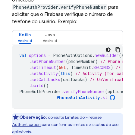
o método
PhoneAuthProvider.verifyPhoneNumber
para
solicitar que o Firebase verifique o número de
telefone do usuário. Exemplo:
Kotlin
Java
val
options
=
PhoneAuthOptions
.
newBuilder
(
auth
)
.
setPhoneNumber
(
phoneNumber
)
// Phone numbe
.
setTimeout
(
60L
,
TimeUnit
.
SECONDS
)
// Time
.
setActivity
(
this
)
// Activity (for callbac
.
setCallbacks
(
callbacks
)
// OnVerificationS
.
build
()
PhoneAuthProvider
.
verifyPhoneNumber
(
options
)
PhoneAuthActivity
.
kt
Observação
: consulte
Limites do
Firebase
Authentication
para conferir os limites e as cotas de uso
aplicáveis.