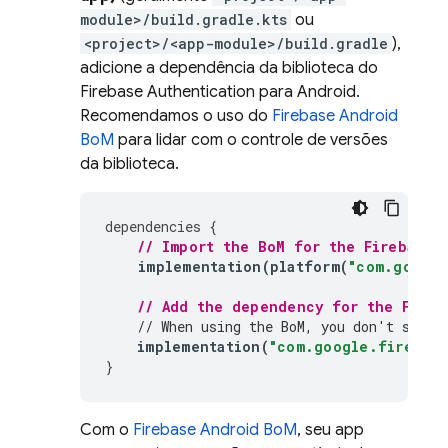
module>/build.gradle.kts
ou
<project>/<app-module>/build.gradle
),
adicione a dependência da biblioteca do
Firebase Authentication
para Android.
Recomendamos o uso do
Firebase Android
BoM
para lidar com o controle de versões
da biblioteca.
dependencies
{
// Import the 
BoM
 for the Firebase 
implementation
(
platform
(
"com.google
// Add the dependency for the 
Fireb
// When using the 
BoM
, you don't speci
implementation
(
"com.google.firebase
}
Com o
Firebase Android BoM
, seu app