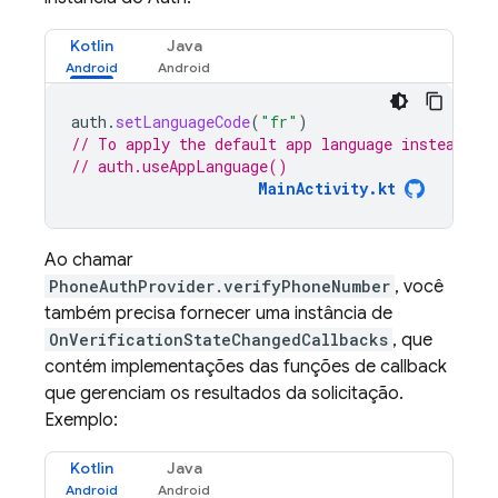
Kotlin
Java
auth
.
setLanguageCode
(
"fr"
)
// To apply the default app language instead of
// auth.useAppLanguage()
MainActivity.kt
Ao chamar
PhoneAuthProvider.verifyPhoneNumber
, você
também precisa fornecer uma instância de
OnVerificationStateChangedCallbacks
, que
contém implementações das funções de callback
que gerenciam os resultados da solicitação.
Exemplo:
Kotlin
Java