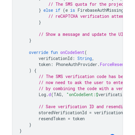
// The SMS quota for the project ha
}
else
if
(
e
is
FirebaseAuthMissingActi
// reCAPTCHA verification attempted
}
// Show a message and update the UI
}
override
fun
onCodeSent
(
verificationId
:
String
,
token
:
PhoneAuthProvider
.
ForceResending
)
{
// The SMS verification code has been s
// now need to ask the user to enter th
// by combining the code with a verific
Log
.
d
(
TAG
,
"onCodeSent:
$
verificationId
"
// Save verification ID and resending t
storedVerificationId
=
verificationId
resendToken
=
token
}
}