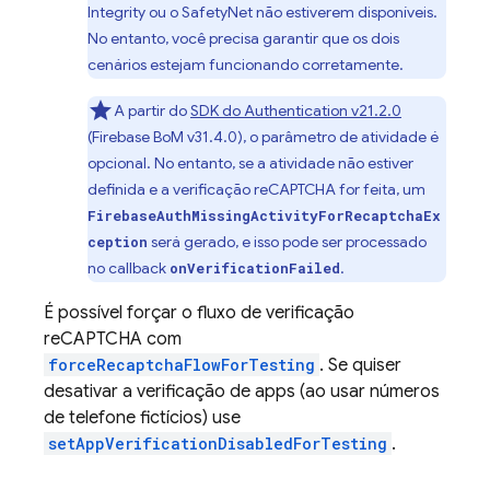
Integrity ou o SafetyNet não estiverem disponíveis.
No entanto, você precisa garantir que os dois
cenários estejam funcionando corretamente.
A partir do
SDK do
Authentication
v21.2.0
(
Firebase BoM
v31.4.0), o parâmetro de atividade é
opcional. No entanto, se a atividade não estiver
definida e a verificação reCAPTCHA for feita, um
FirebaseAuthMissingActivityForRecaptchaEx
será gerado, e isso pode ser processado
ception
no callback
.
onVerificationFailed
É possível forçar o fluxo de verificação
reCAPTCHA com
forceRecaptchaFlowForTesting
. Se quiser
desativar a verificação de apps (ao usar números
de telefone fictícios) use
setAppVerificationDisabledForTesting
.