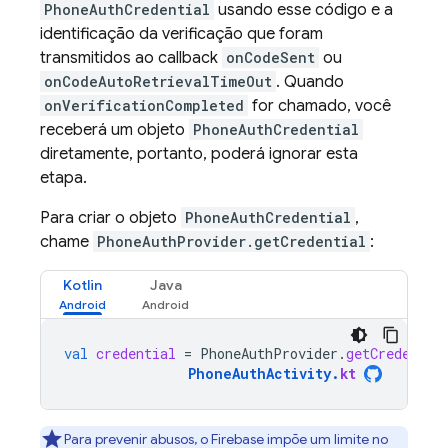
PhoneAuthCredential
usando esse código e a
identificação da verificação que foram
transmitidos ao callback
onCodeSent
ou
onCodeAutoRetrievalTimeOut
. Quando
onVerificationCompleted
for chamado, você
receberá um objeto
PhoneAuthCredential
diretamente, portanto, poderá ignorar esta
etapa.
Para criar o objeto
PhoneAuthCredential
,
chame
PhoneAuthProvider.getCredential
:
Kotlin
Java
val
credential
=
PhoneAuthProvider
.
getCredentia
PhoneAuthActivity
.
kt
Para prevenir abusos, o Firebase impõe um limite no