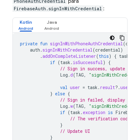
PhoneAuthCredential
para
FirebaseAuth.signInWithCredential
:
Kotlin
Java
private
fun
signInWithPhoneAuthCredential
(
crede
auth
.
signInWithCredential
(
credential
)
.
addOnCompleteListener
(
this
)
{
task
-
if
(
task
.
isSuccessful
)
{
// Sign in success, update UI w
Log
.
d
(
TAG
,
"signInWithCredentia
val
user
=
task
.
result
?.
user
}
else
{
// Sign in failed, display a me
Log
.
w
(
TAG
,
"signInWithCredentia
if
(
task
.
exception
is
FirebaseA
// The verification code en
}
// Update UI
}