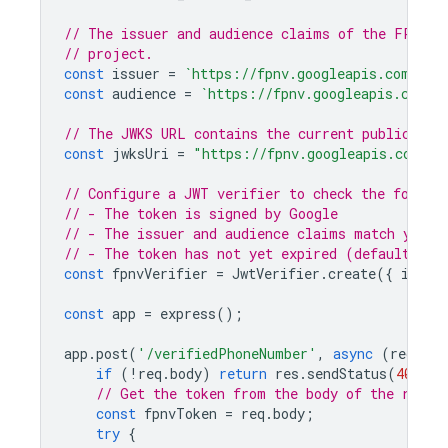
// The issuer and audience claims of the FPNV t
// project.
const
issuer
=
`https://fpnv.googleapis.com/pro
const
audience
=
`https://fpnv.googleapis.com/p
// The JWKS URL contains the current public sig
const
jwksUri
=
"https://fpnv.googleapis.com/v1
// Configure a JWT verifier to check the follow
// - The token is signed by Google
// - The issuer and audience claims match your 
// - The token has not yet expired (default beh
const
fpnvVerifier
=
JwtVerifier
.
create
({
issue
const
app
=
express
();
app
.
post
(
'/verifiedPhoneNumber'
,
async
(
req
,
re
if
(
!
req
.
body
)
return
res
.
sendStatus
(
400
);
// Get the token from the body of the reque
const
fpnvToken
=
req
.
body
;
try
{