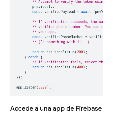
// Attempt to verify the token using th
previously
.
const
verifiedPayload
=
await
fpnvVerif
// If verification succeeds, the subjec
// verified phone number. You can use t
// your app.
const
verifiedPhoneNumber
=
verifiedPay
// (Do something with it...)
return
res
.
sendStatus
(
200
);
}
catch
{
// If verification fails, reject the to
return
res
.
sendStatus
(
400
);
}
});
app
.
listen
(
3000
);
Accede a una app de Firebase