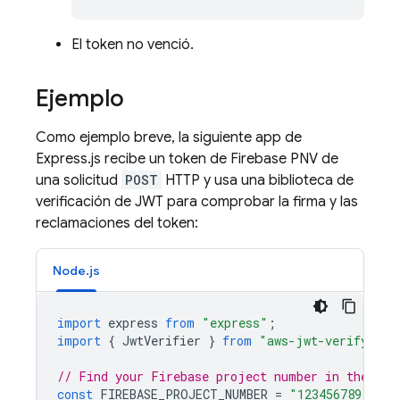
El token no venció.
Ejemplo
Como ejemplo breve, la siguiente app de
Express.js recibe un token de
Firebase PNV
de
una solicitud
POST
HTTP y usa una biblioteca de
verificación de JWT para comprobar la firma y las
reclamaciones del token:
Node.js
import
express
from
"express"
;
import
{
JwtVerifier
}
from
"aws-jwt-verify"
;
// Find your Firebase project number in the Fir
const
FIREBASE_PROJECT_NUMBER
=
"123456789"
;