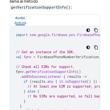
llama al método
getVerificationSupportInfo()
:
Kotlin
import
com.google.firebase.pnv.FirebasePhoneNum
// Get an instance of the SDK.
val
fpnv
=
FirebasePhoneNumberVerification
.
getI
// Check all SIMs for support.
fpnv
.
getVerificationSupportInfo
()
.
addOnSuccessListener
{
results
-
if
(
results
.
any
{
it
.
isSupported
()
})
{
// At least one SIM is supported; proceed
}
else
{
// No SIMs are supported, so fall back to 
}
}