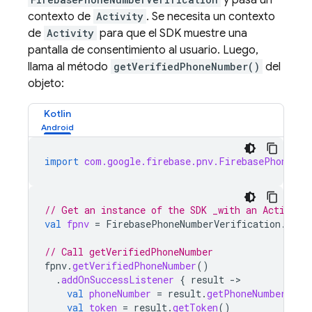
y pasa un
contexto de
Activity
. Se necesita un contexto
de
Activity
para que el SDK muestre una
pantalla de consentimiento al usuario. Luego,
llama al método
getVerifiedPhoneNumber()
del
objeto:
Kotlin
import
com.google.firebase.pnv.FirebasePhoneNum
// Get an instance of the SDK _with an Activity
val
fpnv
=
FirebasePhoneNumberVerification
.
getI
// Call getVerifiedPhoneNumber
fpnv
.
getVerifiedPhoneNumber
()
.
addOnSuccessListener
{
result
-
val
phoneNumber
=
result
.
getPhoneNumber
()
val
token
=
result
.
getToken
()