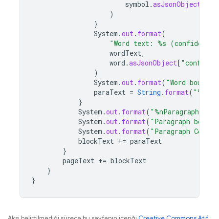
symbol
.
asJsonObject
[
"co
)
}
System
.
out
.
format
(
"Word text: %s (confidence
wordText
,
word
.
asJsonObject
[
"confiden
)
System
.
out
.
format
(
"Word boundin
paraText
=
String
.
format
(
"%s%s
}
System
.
out
.
format
(
"%nParagraph: %n
System
.
out
.
format
(
"Paragraph boundi
System
.
out
.
format
(
"Paragraph Confid
blockText
+=
paraText
}
pageText
+=
blockText
}
}
Aksi belirtilmediği sürece bu sayfanın içeriği
Creative Commons Atıf