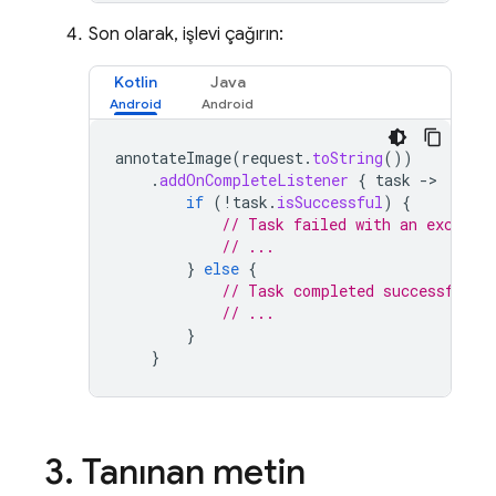
Son olarak, işlevi çağırın:
Kotlin
Java
annotateImage
(
request
.
toString
())
.
addOnCompleteListener
{
task
-
if
(
!
task
.
isSuccessful
)
{
// Task failed with an excepti
// ...
}
else
{
// Task completed successfully
// ...
}
}
3
.
Tanınan metin