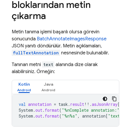
bloklarından metin
çıkarma
Metin tanıma işlemi başarılı olursa görevin
sonucunda
BatchAnnotateImagesResponse
JSON yanıtı döndürülür. Metin açıklamaları,
fullTextAnnotation
nesnesinde bulunabilir.
Tanınan metni
text
alanında dize olarak
alabilirsiniz. Örneğin:
Kotlin
Java
val
annotation
=
task
.
result
!!
.
asJsonArray
[
0
]
.
a
System
.
out
.
format
(
"%nComplete annotation:"
)
System
.
out
.
format
(
"%n%s"
,
annotation
[
"text"
]
.
a