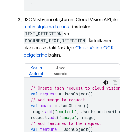
}
JSON isteğini oluşturun. Cloud Vision API, iki
metin algılama türünü
destekler:
TEXT_DETECTION
ve
DOCUMENT_TEXT_DETECTION
. İki kullanım
alanı arasındaki fark için
Cloud Vision OCR
belgelerine
bakın.
Kotlin
Java
// Create json request to cloud vision
val
request
=
JsonObject
()
// Add image to request
val
image
=
JsonObject
()
image
.
add
(
"content"
,
JsonPrimitive
(
base64e
request
.
add
(
"image"
,
image
)
// Add features to the request
val
feature
=
JsonObject
()