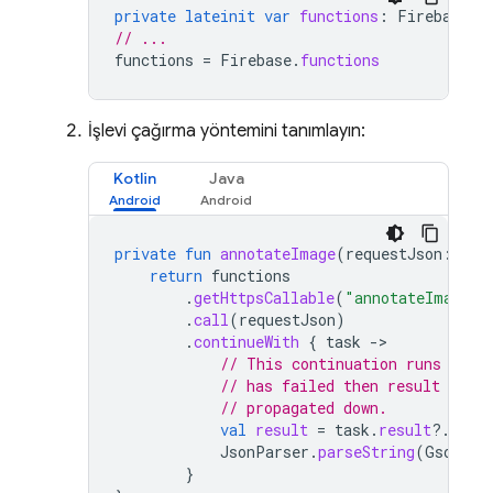
private
lateinit
var
functions
:
FirebaseFu
// ...
functions
=
Firebase
.
functions
İşlevi çağırma yöntemini tanımlayın:
Kotlin
Java
private
fun
annotateImage
(
requestJson
:
Str
return
functions
.
getHttpsCallable
(
"annotateImage"
)
.
call
(
requestJson
)
.
continueWith
{
task
-
// This continuation runs on e
// has failed then result will 
// propagated down.
val
result
=
task
.
result
?.
data
JsonParser
.
parseString
(
Gson
().
}