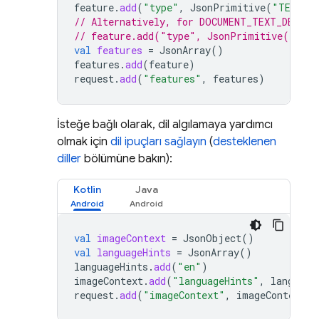
feature
.
add
(
"type"
,
JsonPrimitive
(
"TEXT_D
// Alternatively, for DOCUMENT_TEXT_DETECT
// feature.add("type", JsonPrimitive("DOC
val
features
=
JsonArray
()
features
.
add
(
feature
)
request
.
add
(
"features"
,
features
)
İsteğe bağlı olarak, dil algılamaya yardımcı
olmak için
dil ipuçları sağlayın
(
desteklenen
diller
bölümüne bakın):
Kotlin
Java
val
imageContext
=
JsonObject
()
val
languageHints
=
JsonArray
()
languageHints
.
add
(
"en"
)
imageContext
.
add
(
"languageHints"
,
language
request
.
add
(
"imageContext"
,
imageContext
)