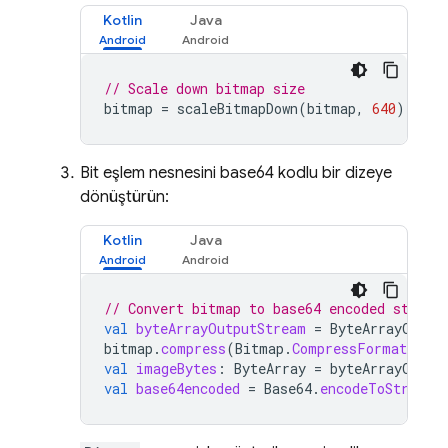
Kotlin
Java
// Scale down bitmap size
bitmap
=
scaleBitmapDown
(
bitmap
,
640
)
Bit eşlem nesnesini base64 kodlu bir dizeye
dönüştürün:
Kotlin
Java
// Convert bitmap to base64 encoded string
val
byteArrayOutputStream
=
ByteArrayOutpu
bitmap
.
compress
(
Bitmap
.
CompressFormat
.
JPE
val
imageBytes
:
ByteArray
=
byteArrayOutpu
val
base64encoded
=
Base64
.
encodeToString
(