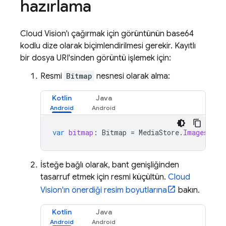
hazırlama
Cloud Vision'ı çağırmak için görüntünün base64
kodlu dize olarak biçimlendirilmesi gerekir. Kayıtlı
bir dosya URI'sinden görüntü işlemek için:
Resmi
Bitmap
nesnesi olarak alma:
Kotlin
Java
var
bitmap
:
Bitmap
=
MediaStore
.
Images
.
Med
İsteğe bağlı olarak, bant genişliğinden
tasarruf etmek için resmi küçültün.
Cloud
Vision'ın önerdiği resim boyutlarına
bakın.
Kotlin
Java