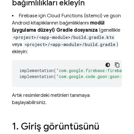
bağımlılıkları ekleyin
Firebase için Cloud Functions (istemci) ve gson
Android kitaplıklarının bağımlılıklarını
modül
(uygulama düzeyi) Gradle dosyanıza
(genellikle
<project>/<app-module>/build.gradle.kts
veya
<project>/<app-module>/build.gradle
)
ekleyin:
implementation
(
"com.google.firebase:firebase-fu
implementation
(
"com.google.code.gson:gson:2.8.
Artık resimlerdeki metinleri tanımaya
başlayabilirsiniz.
1
.
Giriş görüntüsünü