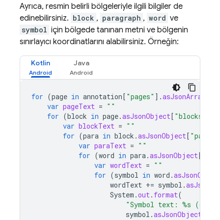
Ayrıca, resmin belirli bölgeleriyle ilgili bilgiler de
edinebilirsiniz.
block
,
paragraph
,
word
ve
symbol
için bölgede tanınan metni ve bölgenin
sınırlayıcı koordinatlarını alabilirsiniz. Örneğin:
Kotlin
Java
for
(
page
in
annotation
[
"pages"
]
.
asJsonArray
)
{
var
pageText
=
""
for
(
block
in
page
.
asJsonObject
[
"blocks"
]
.
a
var
blockText
=
""
for
(
para
in
block
.
asJsonObject
[
"paragr
var
paraText
=
""
for
(
word
in
para
.
asJsonObject
[
"wor
var
wordText
=
""
for
(
symbol
in
word
.
asJsonObjec
wordText
+=
symbol
.
asJsonOb
System
.
out
.
format
(
"Symbol text: %s (conf
symbol
.
asJsonObject
[
"te