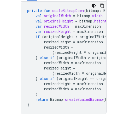
private
fun
scaleBitmapDown
(
bitmap
:
Bitmap
val
originalWidth
=
bitmap
.
width
val
originalHeight
=
bitmap
.
height
var
resizedWidth
=
maxDimension
var
resizedHeight
=
maxDimension
if
(
originalHeight
 > 
originalWidth
)
{
resizedHeight
=
maxDimension
resizedWidth
=
(
resizedHeight
*
originalWidth
}
else
if
(
originalWidth
 > 
originalHei
resizedWidth
=
maxDimension
resizedHeight
=
(
resizedWidth
*
originalHeight
}
else
if
(
originalHeight
==
originalW
resizedHeight
=
maxDimension
resizedWidth
=
maxDimension
}
return
Bitmap
.
createScaledBitmap
(
bitma
}