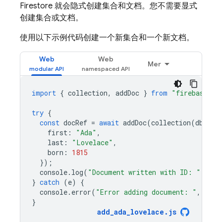
Firestore
就会隐式创建集合和文档。您不需要显式
创建集合或文档。
使用以下示例代码创建一个新集合和一个新文档。
Web
Web
Mer
import
{
collection
,
addDoc
}
from
"firebase/fi
try
{
const
docRef
=
await
addDoc
(
collection
(
db
,
"u
first
:
"Ada"
,
last
:
"Lovelace"
,
born
:
1815
});
console
.
log
(
"Document written with ID: "
,
doc
}
catch
(
e
)
{
console
.
error
(
"Error adding document: "
,
e
);
}
add_ada_lovelace
.
js