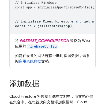
//
Initialize
Firebase
const
app
=
initializeApp
(
firebaseConfig
);
//
Initialize
Cloud
Firestore
and
get
a
refe
const
db
=
getFirestore
(
app
);
将
FIREBASE_CONFIGURATION
替换为 Web
应用的
firebaseConfig
。
如需在设备的网络连接中断时保留数据，请参
阅
启用离线数据
文档。
添加数据
Cloud Firestore
将数据存储在文档中，而文档存储
在集合中。在您首次向文档添加数据时，
Cloud