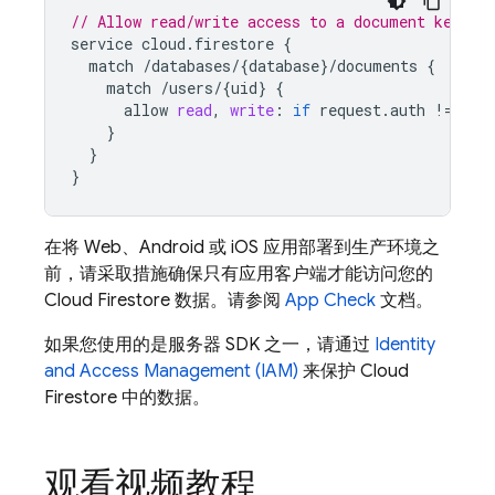
// Allow read/write access to a document keyed 
service
cloud
.
firestore
{
match
/
databases
/
{
database
}
/
documents
{
match
/
users
/
{
uid
}
{
allow
read
,
write
:
if
request
.
auth
!
=
nul
}
}
}
在将 Web、Android 或 iOS 应用部署到生产环境之
前，请采取措施确保只有应用客户端才能访问您的
Cloud Firestore
数据。请参阅
App Check
文档。
如果您使用的是服务器 SDK 之一，请通过
Identity
and Access Management (IAM)
来保护
Cloud
Firestore
中的数据。
观看视频教程