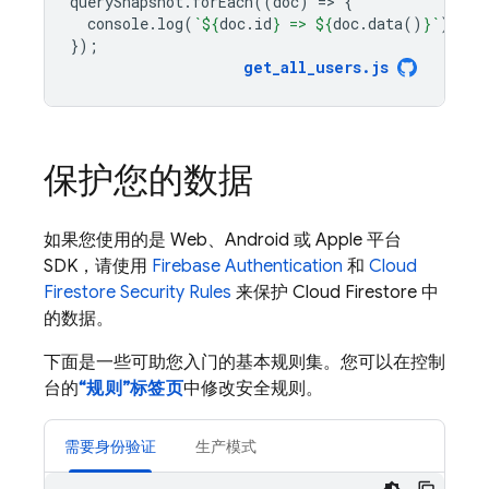
querySnapshot
.
forEach
((
doc
)
=
>
{
console
.
log
(
`
${
doc
.
id
}
 => 
${
doc
.
data
()
}
`
);
});
get_all_users
.
js
保护您的数据
如果您使用的是 Web、Android 或 Apple 平台
SDK，请使用
Firebase Authentication
和
Cloud
Firestore
Security Rules
来保护
Cloud Firestore
中
的数据。
下面是一些可助您入门的基本规则集。您可以在控制
台的
“规则”标签页
中修改安全规则。
需要身份验证
生产模式