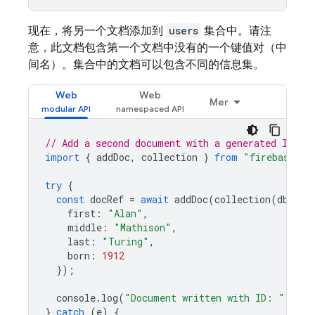
现在，将另一个文档添加到
users
集合中。请注
意，此文档包含第一个文档中没有的一个键值对（中
间名）。集合中的文档可以包含不同的信息集。
Web
Web
Mer
// Add a second document with a generated ID.
import
{
addDoc
,
collection
}
from
"firebase/fi
try
{
const
docRef
=
await
addDoc
(
collection
(
db
,
"u
first
:
"Alan"
,
middle
:
"Mathison"
,
last
:
"Turing"
,
born
:
1912
});
console
.
log
(
"Document written with ID: "
,
doc
}
catch
(
e
)
{