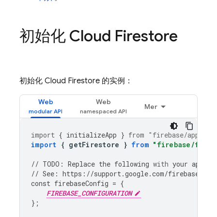
初始化
Cloud Firestore
初始化
Cloud Firestore
的实例：
Web
Web
Mer
import
{
initializeApp
}
from
"firebase/app"
;
import
{
getFirestore
}
from
"firebase/fires
//
TODO
:
Replace
the
following
with
your
app
's 
//
See
:
https
:
//
support
.
google
.
com
/
firebase
/
ans
const
firebaseConfig
=
{
FIREBASE_CONFIGURATION
};