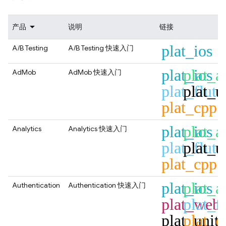
产品
说明
链接
plat_ios
A/B Testing
A/B Testing
快速入门
plat_ios
plat_a
AdMob
AdMob
快速入门
plat_flutt
plat_u
plat_cpp
plat_ios
plat_a
Analytics
Analytics
快速入门
plat_flutt
plat_u
plat_cpp
plat_ios
plat_a
Authentication
Authentication
快速入门
plat_web
plat_fl
plat_unit
plat_c