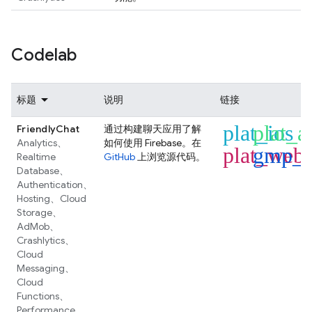
Codelab
标题
说明
链接
plat_ios
plat_a
FriendlyChat
通过构建聊天应用了解
Analytics
、
如何使用 Firebase。在
plat_web
gmp_f
Realtime
GitHub
上浏览源代码。
Database
、
Authentication
、
Hosting
、
Cloud
Storage
、
AdMob
、
Crashlytics
、
Cloud
Messaging
、
Cloud
Functions
、
Performance