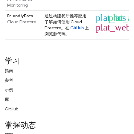
Monitoring
plat_ios
plat_a
FriendlyEats
通过构建餐厅推荐应用
Cloud Firestore
了解如何使用
Cloud
plat_web
Firestore
。在
GitHub
上
浏览源代码。
学习
指南
参考
示例
库
GitHub
掌握动态