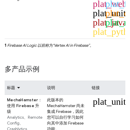
plat_web
plat_fl
plat_unit
plat_c
plat_java
plat_n
plat_pyth
1
Firebase AI Logic
以前称为“
Vertex AI in Firebase
”。
多产品示例
标题
说明
链接
plat_unit
MechaHamster：
此版本的
使用 Firebase 升
MechaHamster 尚未
级
集成 Firebase，因此
Analytics
、
Remote
您可以自行学习如何
Config
、
向其中添加 Firebase
Crashlytics
功能。