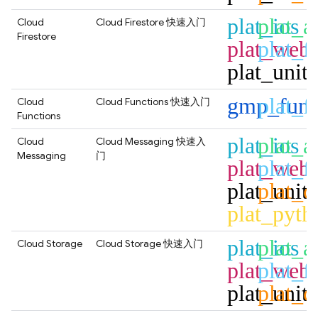
plat_ios
plat_a
Cloud
Cloud Firestore
快速入门
Firestore
plat_web
plat_fl
plat_unit
gmp_func
plat_fl
Cloud
Cloud Functions
快速入门
Functions
plat_ios
plat_a
Cloud
Cloud Messaging
快速入
Messaging
门
plat_web
plat_fl
plat_unit
plat_c
plat_pyth
plat_ios
plat_a
Cloud Storage
Cloud Storage
快速入门
plat_web
plat_fl
plat_unit
plat_c