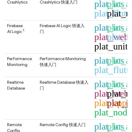
plat_ios
plat_a
Crashlytics
Crashlytics
快速入门
plat_flutt
plat_u
plat_ios
plat_a
Firebase
Firebase AI Logic
快速入
1
AI Logic
门
plat_web
plat_fl
plat_unit
plat_ios
plat_a
Performance
Performance Monitoring
Monitoring
快速入门
plat_flutt
plat_ios
plat_a
Realtime
Realtime Database
快速入
Database
门
plat_web
plat_u
plat_cpp
plat_j
plat_node
plat_ios
plat_a
Remote
Remote Config
快速入门
Config