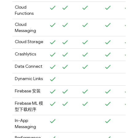
Cloud
Functions
Cloud
Messaging
Cloud Storage
Crashlytics
Data Connect
Dynamic Links
Firebase
安装
Firebase ML
模
型下载程序
In-App
Messaging
Performance