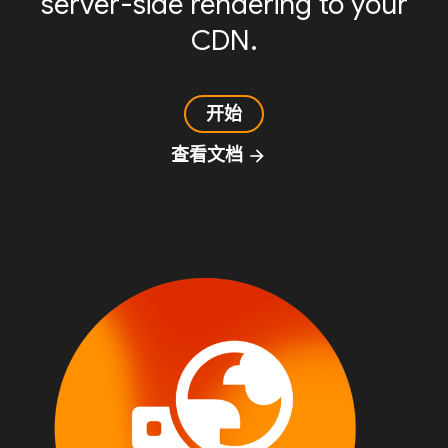
server-side rendering to your
CDN.
开始
查看文档
arrow_forward