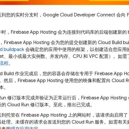
您的实时分支时，Google Cloud Developer Connect 会向
F
件时，
Firebase App Hosting
会为连接到代码库的后端创建新的 bu
，
Firebase App Hosting
会为您的提交创建新的
Cloud Build
b
d buildpack
会确定您的应用中使用的框架，以创建适合您应用
cret、最小或最大实例数、并发内存、CPU 和 VPC 配置）。
流程
。
d Build
作业完成后，您的容器会存储在专用于
Firebase App Ho
。然后，
Firebase App Hosting
使用您的映像和配置向
Cloud R
本。
Run
修订版本完成并验证为正常运行后，
Firebase App Hosting
新的
Cloud Run
修订版本。至此，推出已完成。
送到托管在
Firebase App Hosting
上的网站时，该请求由启用了 Cloud
器处理。未缓存的请求会发送到您的
Cloud Run
服务。如需有关如何