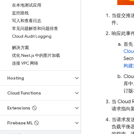
在本地测试应用
监控路线
当提交推送到
写入和查看日志
件。
常见问题解答和问题排查
响应此事
Cloud Audit Logging
首先
解决方案
Clou
优化 Next
.
js 中的图片加载
Se
连接 VPC 网络
构建
Clou
Hosting
库中
订版
Cloud Functions
当
Cloud 
Extensions
请求指向
当请求发
Firebase ML
负载平衡