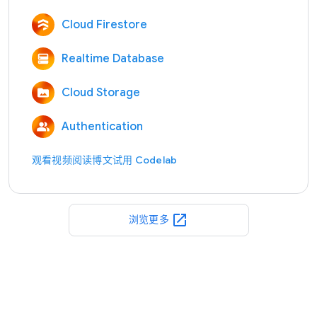
Cloud Firestore
Realtime Database
Cloud Storage
Authentication
观看视频
阅读博文
试用 Codelab
open_in_new
浏览更多