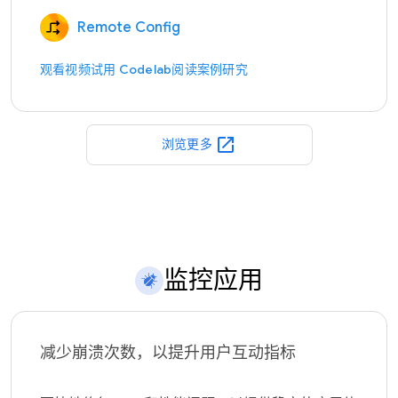
Remote Config
观看视频
试用 Codelab
阅读案例研究
open_in_new
浏览更多
监控应用
减少崩溃次数，以提升用户互动指标