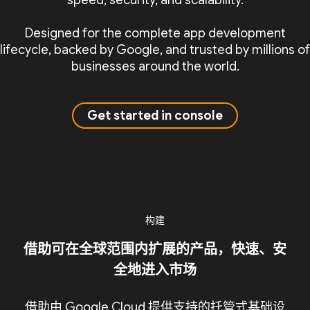
speed, security, and scalability.
Designed for the complete app development
lifecycle, backed by Google, and trusted by millions of
businesses around the world.
Get started in console
构建
借助可在全球范围内扩展的产品，快速、安
全地进入市场
借助由 Google Cloud 提供支持的托管式基础设