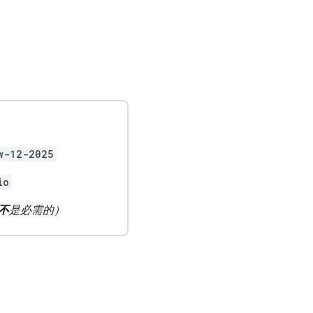
w-12-2025
io
不
是必需的）