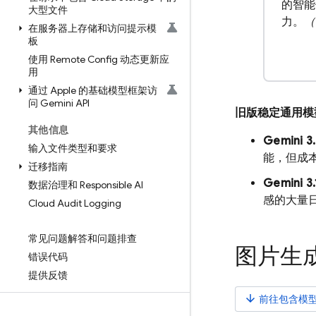
的智能
大型文件
力。
（
在服务器上存储和访问提示模
板
使用 Remote Config 动态更新应
用
通过 Apple 的基础模型框架访
问 Gemini API
旧版稳定通用模
其他信息
Gemini 3.
输入文件类型和要求
能，但成
迁移指南
Gemini 3.
数据治理和 Responsible AI
感的大量
Cloud Audit Logging
常见问题解答和问题排查
图片生
错误代码
提供反馈
arrow_downward
前往包含模