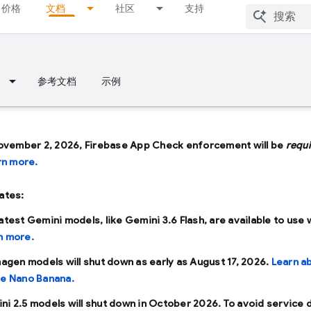
价格
文档
社区
支持
参考文档
示例
ovember 2, 2026, Firebase App Check enforcement will be
requ
rn more.
ates:
latest Gemini models, like
Gemini 3.6 Flash
, are available to use 
n more.
Imagen models will shut down as early as
August 17, 2026
.
Learn a
se Nano Banana.
ni 2.5 models will shut down in
October 2026
. To avoid service 