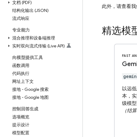
文档 (PDF)
此外，请查看我
结构化输出 (JSON)
流式响应
精选模
专业能力
混合推理和设备端推理
实时双向流式传输 (Live API)
FAST AN
向模型提供工具
Gemi
函数调用
代码执行
gemin
网址上下文
以远低
接地 - Google 搜索
本，实现
接地 - Google 地图
级模型
控制回答生成
（结算
选项概览
提示设计
模型配置