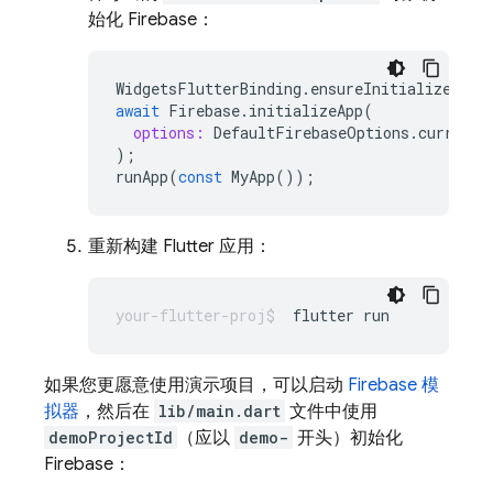
始化 Firebase：
WidgetsFlutterBinding
.
ensureInitialized
();
await
Firebase
.
initializeApp
(
options:
DefaultFirebaseOptions
.
currentP
);
runApp
(
const
MyApp
());
重新构建 Flutter 应用：
flutter
如果您更愿意使用演示项目，可以启动
Firebase 模
拟器
，然后在
lib/main.dart
文件中使用
demoProjectId
（应以
demo-
开头）初始化
Firebase：