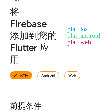
将
Firebase
plat_ios
添加到您的
plat_android
plat_web
Flutter 应
用
iOS+
Android
Web
前提条件