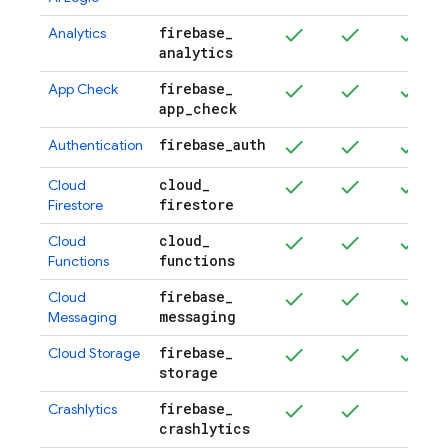
firebase
_
Analytics
analytics
firebase
_
App Check
app
_
check
firebase
_
auth
Authentication
cloud
_
Cloud
firestore
Firestore
cloud
_
Cloud
functions
Functions
firebase
_
Cloud
messaging
Messaging
firebase
_
Cloud Storage
storage
firebase
_
Crashlytics
crashlytics