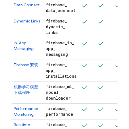
firebase
_
Data Connect
data
_
connect
firebase
_
Dynamic Links
dynamic
_
links
firebase
_
in
_
In-App
app
_
Messaging
messaging
firebase
_
Firebase
安装
app
_
installations
firebase
_
ml
_
机器学习模型
model
_
下载程序
downloader
firebase
_
Performance
performance
Monitoring
firebase
_
Realtime