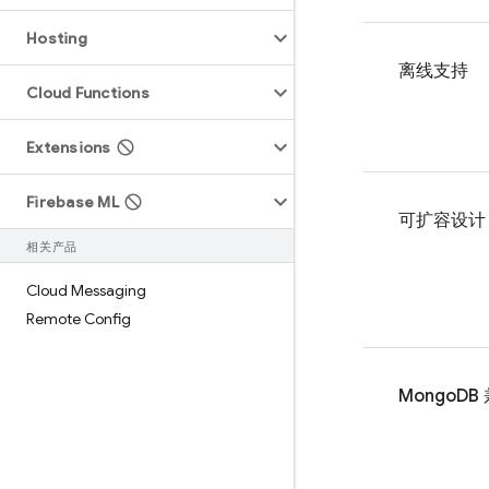
Hosting
离线支持
Cloud Functions
Extensions
Firebase ML
可扩容设计
相关产品
Cloud Messaging
Remote Config
MongoDB