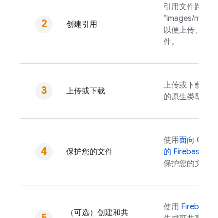
引用文件路径（
“images/mount
创建引用
以便上传、下载
件。
上传或下载为内
上传或下载
的原生类型。
使用
面向
Cloud
保护您的文件
的
Firebase Sec
保护您的文件。
使用
Firebase
A
（可选）创建和共