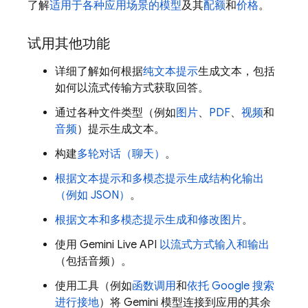
了解
适用于各种应用场景的模型
及其
配额
和
价格
。
试用其他功能
详细了解如何根据
纯文本提示
生成文本，包括
如何以流式传输方式获取回答。
通过各种文件类型（例如
图片
、
PDF
、
视频
和
音频
）提示生成文本。
构建
多轮对话（聊天）
。
根据文本提示和多模态提示生成结构化输出
（例如 JSON）
。
根据文本和多模态提示生成和修改图片
。
使用
Gemini Live API
以流式方式输入和输出
（包括音频）。
使用工具（例如
函数调用
和
依托 Google 搜索
进行接地
）将
Gemini
模型连接到应用的其余