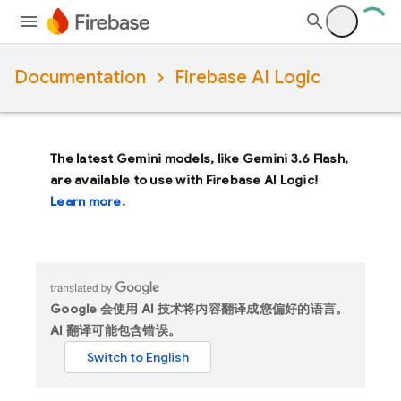
Documentation
Firebase AI Logic
The latest Gemini models, like
Gemini 3.6 Flash
,
are available to use with Firebase AI Logic!
Learn more.
Google 会使用 AI 技术将内容翻译成您偏好的语言。
AI 翻译可能包含错误。