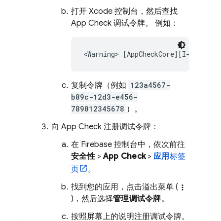
打开 Xcode 控制台，然后查找
App Check
调试令牌。 例如：
复制令牌（例如
123a4567-
b89c-12d3-e456-
789012345678
）。
向
App Check
注册调试令牌：
在
Firebase
控制台中，依次前往
安全性
>
App Check
>
应用
标签
页
。
找到您的应用，点击溢出菜单 (
more_vert
)，然后选择
管理调试令牌
。
按照屏幕上的说明注册调试令牌。