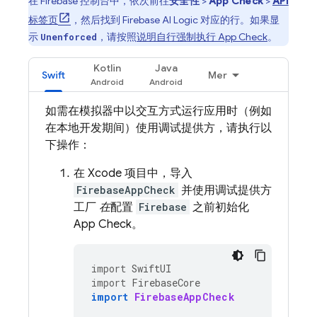
在
Firebase
控制台中，依次前往
安全性
>
App Check
>
API
标签页
，然后找到
Firebase AI Logic
对应的行。如果显
示
，请按照
说明自行强制执行
App Check
。
Unenforced
Kotlin
Java
Swift
Mer
如需在模拟器中以交互方式运行应用时（例如
在本地开发期间）使用调试提供方，请执行以
下操作：
在 Xcode 项目中，导入
FirebaseAppCheck
并使用调试提供方
工厂
在
配置
Firebase
之前初始化
App Check
。
import
SwiftUI
import
FirebaseCore
import
FirebaseAppCheck