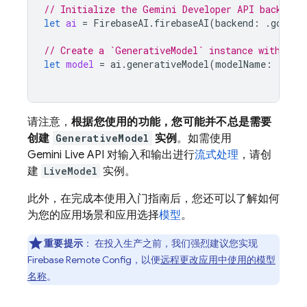
// Initialize the Gemini Developer API backend 
let
ai
=
FirebaseAI
.
firebaseAI
(
backend
:
.
google
// Create a `GenerativeModel` instance with a m
let
model
=
ai
.
generativeModel
(
modelName
:
"gemi
请注意，
根据您使用的功能，您可能并不总是需要
创建
GenerativeModel
实例
。如需使用
Gemini Live API
对输入和输出进行
流式处理
，请创
建
LiveModel
实例。
此外，在完成本使用入门指南后，您还可以了解如何
为您的应用场景和应用选择
模型
。
重要提示
：
在投入生产之前，我们强烈建议您实现
Firebase Remote Config
，以便
远程更改应用中使用的模型
名称
。