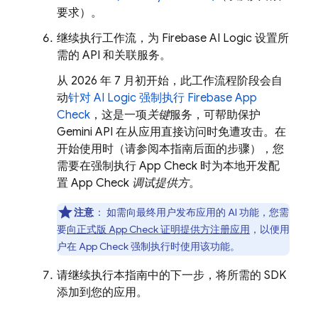
要求）。
继续执行工作流，为
Firebase AI Logic
设置所
需的 API 和关联服务。
从 2026 年 7 月初开始，此工作流程阶段会自
动
针对
AI Logic
强制执行
Firebase App
Check
，这是一项
关键
服务，可帮助保护
Gemini API
在从应用直接访问时免遭攻击。在
开始使用时（请参阅本指南后面的步骤），您
需要在强制执行
App Check
时为本地开发配
置
App Check
调试提供方
。
注意
：
如需向最终用户发布应用的 AI 功能，您需
要
向正式版
App Check
证明提供方注册应用
，以便用
户在
App Check
强制执行时使用该功能。
请继续执行本指南中的下一步，将所需的 SDK
添加到您的应用。