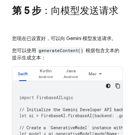
第 5 步
：向模型发送请求
您现在已设置好，可以向
Gemini
模型发送请求。
您可以使用
generateContent()
根据包含文本的
提示生成文本：
Kotlin
Java
Swift
Mer
import
FirebaseAILogic
// Initialize the Gemini Developer API backend 
let
ai
=
FirebaseAI
.
firebaseAI
(
backend
:
.
google
// Create a `GenerativeModel` instance with a m
let
model
=
ai
.
generativeModel
(
modelName
:
"gemi