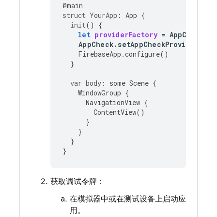
@
main
struct
YourApp
:
App
{
init
()
{
let
providerFactory
=
AppCheckDeb
AppCheck
.
setAppCheckProviderFact
FirebaseApp
.
configure
()
}
var
body
:
some
Scene
{
WindowGroup
{
NavigationView
{
ContentView
()
}
}
}
}
获取调试令牌：
在模拟器中或在测试设备上启动应
用。