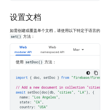
设置文档
如需创建或覆盖单个文档，请使用以下特定于语言的
set()
方法：
Web
Web
Mer
使用
setDoc()
方法：
import
{
doc
,
setDoc
}
from
"firebase/firestore
// Add a new document in collection "cities"
await
setDoc
(
doc
(
db
,
"cities"
,
"LA"
),
{
name
:
"Los Angeles"
,
state
:
"CA"
,
country
:
"USA"