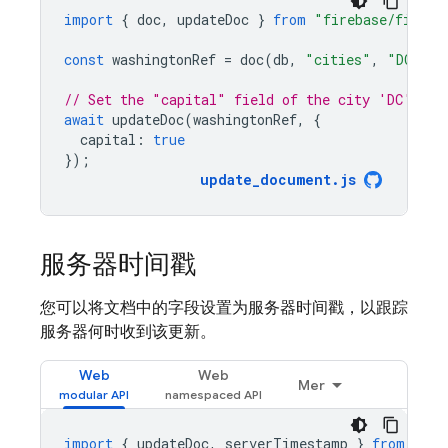
import
{
doc
,
updateDoc
}
from
"firebase/firest
const
washingtonRef
=
doc
(
db
,
"cities"
,
"DC"
);
// Set the "capital" field of the city 'DC'
await
updateDoc
(
washingtonRef
,
{
capital
:
true
});
update_document
.
js
服务器时间戳
您可以将文档中的字段设置为服务器时间戳，以跟踪
服务器何时收到该更新。
Web
Web
Mer
import
{
updateDoc
,
serverTimestamp
}
from
"fir