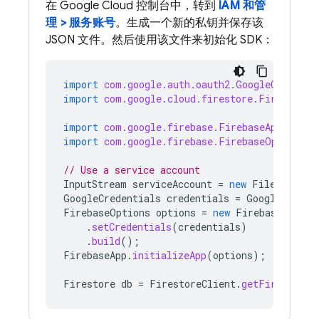
在 Google Cloud 控制台中，转到
IAM 和管
理 > 服务账号
。生成一个新的私钥并保存该
JSON 文件。然后使用该文件来初始化 SDK：
import
com.google.auth.oauth2.GoogleCredenti
import
com.google.cloud.firestore.Firestore
;
import
com.google.firebase.FirebaseApp
;
import
com.google.firebase.FirebaseOptions
;
// Use a service account
InputStream
serviceAccount
=
new
FileInputSt
GoogleCredentials
credentials
=
GoogleCreden
FirebaseOptions
options
=
new
FirebaseOption
.
setCredentials
(
credentials
)
.
build
();
FirebaseApp
.
initializeApp
(
options
);
Firestore
db
=
FirestoreClient
.
getFirestore
(