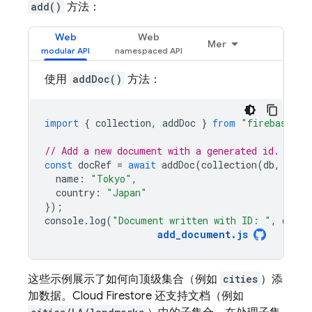
add()
方法：
Web
Web
Mer
使用
addDoc()
方法：
import
{
collection
,
addDoc
}
from
"firebase/fi
// Add a new document with a generated id.
const
docRef
=
await
addDoc
(
collection
(
db
,
"cit
name
:
"Tokyo"
,
country
:
"Japan"
});
console
.
log
(
"Document written with ID: "
,
docRe
add_document
.
js
这些示例展示了如何向顶级集合（例如
cities
）添
加数据。
Cloud Firestore
还支持文档（例如