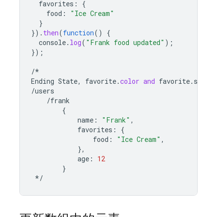
favorites
:
{
food
:
"Ice Cream"
}
}).
then
(
function
()
{
console
.
log
(
"Frank food updated"
);
});
/*
Ending
State
,
favorite
.
color
and
favorite
.
subje
/
users
/
frank
{
name
:
"Frank"
,
favorites
:
{
food
:
"Ice Cream"
,
},
age
:
12
}
*/