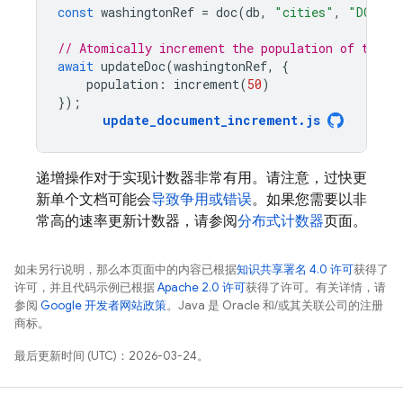
const
washingtonRef
=
doc
(
db
,
"cities"
,
"DC"
);
// Atomically increment the population of the c
await
updateDoc
(
washingtonRef
,
{
population
:
increment
(
50
)
});
update_document_increment
.
js
递增操作对于实现计数器非常有用。请注意，过快更
新单个文档可能会
导致争用或错误
。如果您需要以非
常高的速率更新计数器，请参阅
分布式计数器
页面。
如未另行说明，那么本页面中的内容已根据
知识共享署名 4.0 许可
获得了
许可，并且代码示例已根据
Apache 2.0 许可
获得了许可。有关详情，请
参阅
Google 开发者网站政策
。Java 是 Oracle 和/或其关联公司的注册
商标。
最后更新时间 (UTC)：2026-03-24。