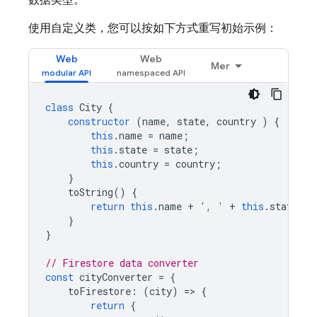
数据类型。
使用自定义类，您可以按如下方式重写初始示例：
Web
Web
Mer
class
City
{
constructor
(
name
,
state
,
country
)
{
this
.
name
=
name
;
this
.
state
=
state
;
this
.
country
=
country
;
}
toString
()
{
return
this
.
name
+
', '
+
this
.
state
+
}
}
// Firestore data converter
const
cityConverter
=
{
toFirestore
:
(
city
)
=
>
{
return
{