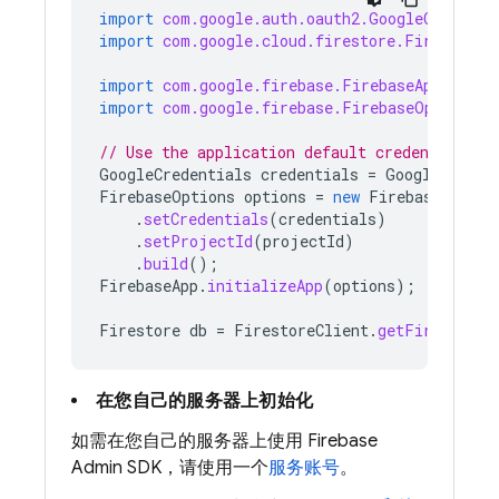
import
com.google.auth.oauth2.GoogleCredenti
import
com.google.cloud.firestore.Firestore
;
import
com.google.firebase.FirebaseApp
;
import
com.google.firebase.FirebaseOptions
;
// Use the application default credentials
GoogleCredentials
credentials
=
GoogleCreden
FirebaseOptions
options
=
new
FirebaseOption
.
setCredentials
(
credentials
)
.
setProjectId
(
projectId
)
.
build
();
FirebaseApp
.
initializeApp
(
options
);
Firestore
db
=
FirestoreClient
.
getFirestore
(
在您自己的服务器上初始化
如需在您自己的服务器上使用 Firebase
Admin SDK，请使用一个
服务账号
。