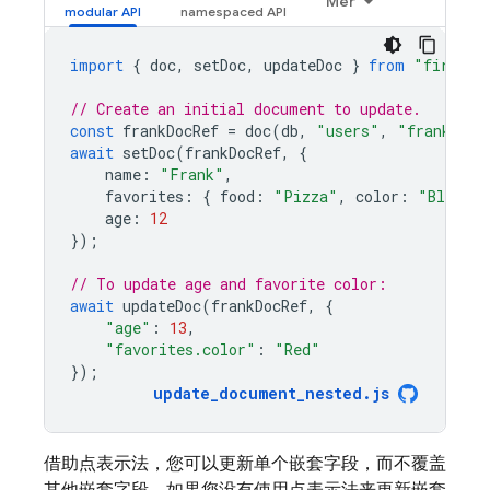
Mer
import
{
doc
,
setDoc
,
updateDoc
}
from
"firebas
// Create an initial document to update.
const
frankDocRef
=
doc
(
db
,
"users"
,
"frank"
);
await
setDoc
(
frankDocRef
,
{
name
:
"Frank"
,
favorites
:
{
food
:
"Pizza"
,
color
:
"Blue"
,
age
:
12
});
// To update age and favorite color:
await
updateDoc
(
frankDocRef
,
{
"age"
:
13
,
"favorites.color"
:
"Red"
});
update_document_nested
.
js
借助点表示法，您可以更新单个嵌套字段，而不覆盖