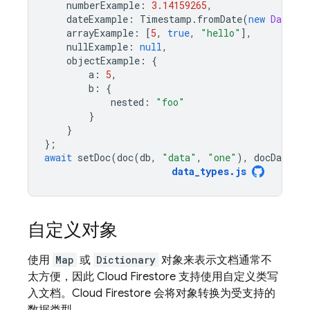
numberExample
:
3.14159265
,
dateExample
:
Timestamp
.
fromDate
(
new
Date
(
"
arrayExample
:
[
5
,
true
,
"hello"
],
nullExample
:
null
,
objectExample
:
{
a
:
5
,
b
:
{
nested
:
"foo"
}
}
};
await
setDoc
(
doc
(
db
,
"data"
,
"one"
),
docData
);
data_types
.
js
自定义对象
使用
Map
或
Dictionary
对象来表示文档通常不
太方便，因此
Cloud Firestore
支持使用自定义类写
入文档。
Cloud Firestore
会将对象转换为受支持的