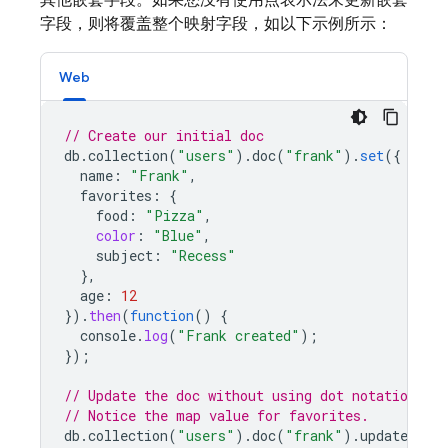
其他嵌套字段。如果您没有使用点表示法来更新嵌套
字段，则将覆盖整个映射字段，如以下示例所示：
Web
// Create our initial doc
db
.
collection
(
"users"
).
doc
(
"frank"
).
set
({
name
:
"Frank"
,
favorites
:
{
food
:
"Pizza"
,
color
:
"Blue"
,
subject
:
"Recess"
},
age
:
12
}).
then
(
function
()
{
console
.
log
(
"Frank created"
);
});
// Update the doc without using dot notation.
// Notice the map value for favorites.
db
.
collection
(
"users"
).
doc
(
"frank"
).
update
({