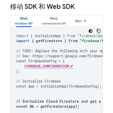
移动 SDK 和 Web SDK
Web
Web
Mer
import
{
initializeApp
}
from
"firebase/app"
;
import
{
getFirestore
}
from
"firebase/fires
//
TODO
:
Replace
the
following
with
your
app
's 
//
See
:
https
:
//
support
.
google
.
com
/
firebase
/
ans
const
firebaseConfig
=
{
FIREBASE_CONFIGURATION
};
//
Initialize
Firebase
const
app
=
initializeApp
(
firebaseConfig
);
//
Initialize
Cloud
Firestore
and
get
a
refe
const
db
=
getFirestore
(
app
);