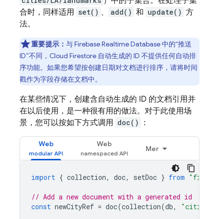
cities/LA/landmarks
）中的子集合。在处理子集
合时，同样适用
set()
、
add()
和
update()
方
法。
重要提示：
与 Firebase Realtime Database 中的“推送
ID”不同，
Cloud Firestore
自动生成的 ID 不提供任何自动排
序功能。如果您希望按创建日期对文档进行排序，请将时间
戳作为字段存储在文档中。
在某些情况下，创建含自动生成的 ID 的文档引用并
在以后使用，是一种很有用的做法。对于此使用场
景，您可以按如下方式调用
doc()
：
Web
Web
Mer
import
{
collection
,
doc
,
setDoc
}
from
"fireba
// Add a new document with a generated id
const
newCityRef
=
doc
(
collection
(
db
,
"cities"
)