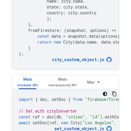
name
:
city
.
name
,
state
:
city
.
state
,
country
:
city
.
country
};
},
fromFirestore
:
(
snapshot
,
options
)
=
>
{
const
data
=
snapshot
.
data
(
options
);
return
new
City
(
data
.
name
,
data
.
state
,
}
};
city_custom_object
.
js
Web
Web
Mer
import
{
doc
,
setDoc
}
from
"firebase/firestore
// Set with cityConverter
const
ref
=
doc
(
db
,
"cities"
,
"LA"
).
withConvert
await
setDoc
(
ref
,
new
City
(
"Los Angeles"
,
"CA"
,
set_custom_object
.
js