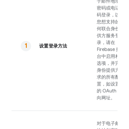
子邮件地址与
密码或电话号
码登录，以及
您想支持的任
何联合身份提
供方服务登
录，请在
设置登录方法
Firebase
控制
台中启用相应
选项，并完成
身份提供方要
求的所有配
置，如设置您
的 OAuth 重定
向网址。
对于电子邮件