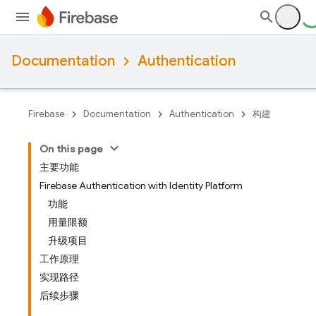
Documentation
Authentication
Firebase
Documentation
Authentication
构建
On this page
主要功能
Firebase Authentication with Identity Platform
功能
用量限额
升级项目
工作原理
实现路径
后续步骤