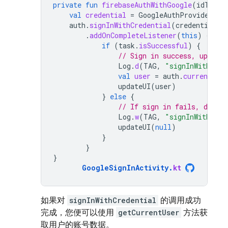
private
fun
firebaseAuthWithGoogle
(
idToken
val
credential
=
GoogleAuthProvider
.
ge
auth
.
signInWithCredential
(
credential
)
.
addOnCompleteListener
(
this
)
{
tas
if
(
task
.
isSuccessful
)
{
// Sign in success, update
Log
.
d
(
TAG
,
"signInWithCred
val
user
=
auth
.
currentUser
updateUI
(
user
)
}
else
{
// If sign in fails, displ
Log
.
w
(
TAG
,
"signInWithCred
updateUI
(
null
)
}
}
}
GoogleSignInActivity
.
kt
如果对
signInWithCredential
的调用成功
完成，您便可以使用
getCurrentUser
方法获
取用户的账号数据。