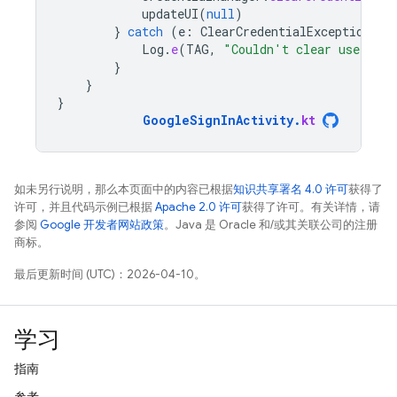
updateUI
(
null
)
}
catch
(
e
:
ClearCredentialException
)
{
Log
.
e
(
TAG
,
"Couldn't clear user cre
}
}
}
GoogleSignInActivity
.
kt
如未另行说明，那么本页面中的内容已根据
知识共享署名 4.0 许可
获得了
许可，并且代码示例已根据
Apache 2.0 许可
获得了许可。有关详情，请
参阅
Google 开发者网站政策
。Java 是 Oracle 和/或其关联公司的注册
商标。
最后更新时间 (UTC)：2026-04-10。
学习
指南