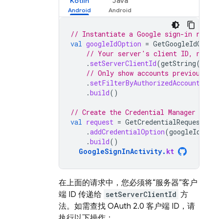
Kotlin
Java
// Instantiate a Google sign-in reque
val
googleIdOption
=
GetGoogleIdOptio
// Your server's client ID, not y
.
setServerClientId
(
getString
(
R
.
st
// Only show accounts previously 
.
setFilterByAuthorizedAccounts
(
tr
.
build
()
// Create the Credential Manager reque
val
request
=
GetCredentialRequest
.
Bu
.
addCredentialOption
(
googleIdOpti
.
build
()
GoogleSignInActivity
.
kt
在上面的请求中，您必须将“服务器”客户
端 ID 传递给
setServerClientId
方
法。如需查找 OAuth 2.0 客户端 ID，请
执行以下操作：