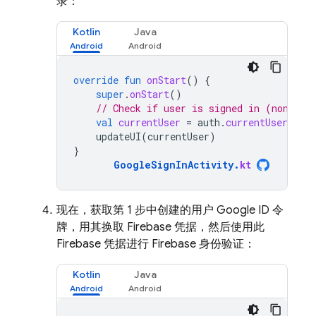
录：
Kotlin
Java
override
fun
onStart
()
{
super
.
onStart
()
// Check if user is signed in (non-nul
val
currentUser
=
auth
.
currentUser
updateUI
(
currentUser
)
}
GoogleSignInActivity
.
kt
现在，获取第 1 步中创建的用户 Google ID 令
牌，用其换取 Firebase 凭据，然后使用此
Firebase 凭据进行 Firebase 身份验证：
Kotlin
Java