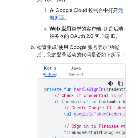
在
Google Cloud
控制台中打开
凭
据页面
。
Web 应用
类型的客户端 ID 是后端
服务器的 OAuth 2.0 客户端 ID。
检查集成“使用 Google 账号登录”功能
后，您的登录活动的代码是否如下所示：
Kotlin
Java
private
fun
handleSignIn
(
credential
:
// Check if credential is of type
if
(
credential
is
CustomCredentia
// Create Google ID Token
val
googleIdTokenCredential
=
// Sign in to Firebase with u
firebaseAuthWithGoogle
(
google