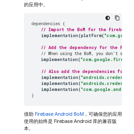
的应用中。
dependencies
{
// Import the 
BoM
 for the Firebase 
implementation
(
platform
(
"com.google
// Add the dependency for the 
Fireb
// When using the 
BoM
, you don't speci
implementation
(
"com.google.firebase
// Also add the dependencies for th
implementation
(
"androidx.credential
implementation
(
"androidx.credential
implementation
(
"com.google.android.
}
借助
Firebase Android BoM
，可确保您的应用
使用的始终是 Firebase Android 库的兼容版
本。