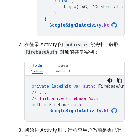
}
else
{
Log
.
w
(
TAG
,
"Credential is not
}
}
GoogleSignInActivity
.
kt
在登录 Activity 的
onCreate
方法中，获取
FirebaseAuth
对象的共享实例：
Kotlin
Java
private
lateinit
var
auth
:
FirebaseAuth
// ...
// Initialize Firebase Auth
auth
=
Firebase
.
auth
GoogleSignInActivity
.
kt
初始化 Activity 时，请检查用户当前是否已登