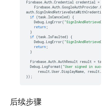
Firebase
.
Auth
.
Credential
credential
=
Firebase
.
Auth
.
GoogleAuthProvider
.
GetCr
auth
.
SignInAndRetrieveDataWithCredentialAs
if
(
task
.
IsCanceled
)
{
Debug
.
LogError
(
"SignInAndRetrieveDataW
return
;
}
if
(
task
.
IsFaulted
)
{
Debug
.
LogError
(
"SignInAndRetrieveDataW
return
;
}
Firebase
.
Auth
.
AuthResult
result
=
task
.
R
Debug
.
LogFormat
(
"User signed in successf
result
.
User
.
DisplayName
,
result
.
User
});
后续步骤