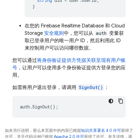
string
uid
=
user
.
UserId
;
}
在您的
Firebase Realtime Database
和
Cloud
Storage
安全规则
中，您可以从
auth
变量获
取已登录用户的唯一用户 ID，然后利用此 ID
来控制用户可以访问哪些数据。
您可以通过
将身份验证提供方凭据关联至现有用户账
号
，让用户可以使用多个身份验证提供方登录您的应
用。
如需将用户退出登录，请调用
SignOut()
：
auth
.
SignOut
();
如未另行说明，那么本页面中的内容已根据
知识共享署名 4.0 许可
获得了
许可，并且代码示例已根据
Apache 2.0 许可
获得了许可。有关详情，请