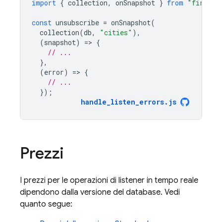
import
{
collection
,
onSnapshot
}
from
"firebas
const
unsubscribe
=
onSnapshot
(
collection
(
db
,
"cities"
),
(
snapshot
)
=
>
{
// ...
},
(
error
)
=
>
{
// ...
});
handle_listen_errors
.
js
Prezzi
I prezzi per le operazioni di listener in tempo reale
dipendono dalla versione del database. Vedi
quanto segue: