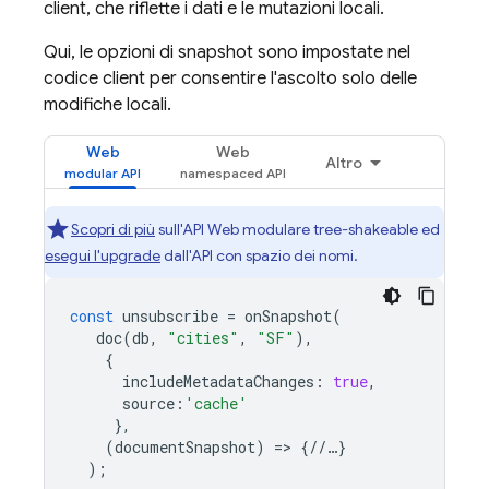
client, che riflette i dati e le mutazioni locali.
Qui, le opzioni di snapshot sono impostate nel
codice client per consentire l'ascolto solo delle
modifiche locali.
Web
Web
Altro
Scopri di più
sull'API Web modulare tree-shakeable ed
esegui l'upgrade
dall'API con spazio dei nomi.
const
unsubscribe
=
onSnapshot
(
doc
(
db
,
"cities"
,
"SF"
),
{
includeMetadataChanges
:
true
,
source
:
'cache'
},
(
documentSnapshot
)
=>
{
//
…
}
);