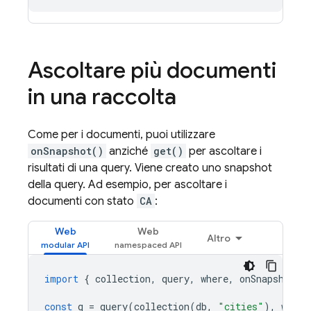
Ascoltare più documenti
in una raccolta
Come per i documenti, puoi utilizzare
onSnapshot()
anziché
get()
per ascoltare i
risultati di una query. Viene creato uno snapshot
della query. Ad esempio, per ascoltare i
documenti con stato
CA
:
Web
Web
Altro
import
{
collection
,
query
,
where
,
onSnapshot
}
const
q
=
query
(
collection
(
db
,
"cities"
),
where