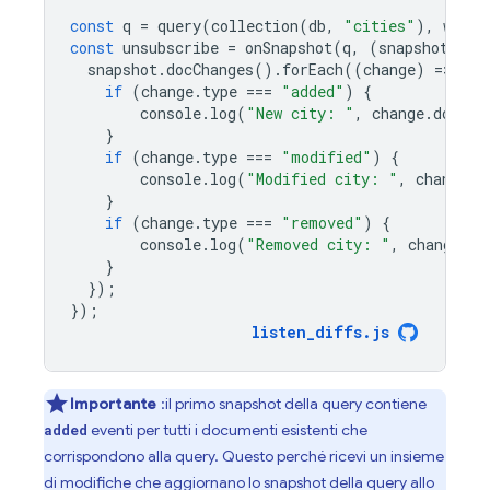
const
q
=
query
(
collection
(
db
,
"cities"
),
where
const
unsubscribe
=
onSnapshot
(
q
,
(
snapshot
)
=
>
snapshot
.
docChanges
().
forEach
((
change
)
=
>
{
if
(
change
.
type
===
"added"
)
{
console
.
log
(
"New city: "
,
change
.
doc
.
da
}
if
(
change
.
type
===
"modified"
)
{
console
.
log
(
"Modified city: "
,
change
.
d
}
if
(
change
.
type
===
"removed"
)
{
console
.
log
(
"Removed city: "
,
change
.
do
}
});
});
listen_diffs
.
js
Importante
:il primo snapshot della query contiene
eventi per tutti i documenti esistenti che
added
corrispondono alla query. Questo perché ricevi un insieme
di modifiche che aggiornano lo snapshot della query allo