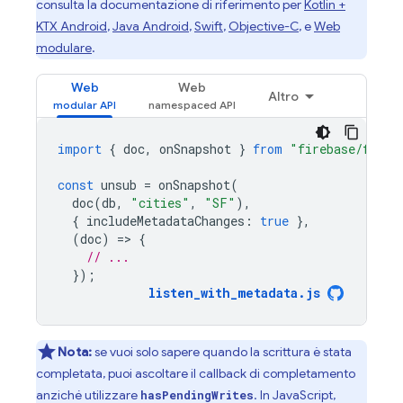
consulta la documentazione di riferimento per
Kotlin +
KTX Android
,
Java Android
,
Swift
,
Objective-C
, e
Web
modulare
.
Web
Web
Altro
import
{
doc
,
onSnapshot
}
from
"firebase/fires
const
unsub
=
onSnapshot
(
doc
(
db
,
"cities"
,
"SF"
),
{
includeMetadataChanges
:
true
},
(
doc
)
=
>
{
// ...
});
listen_with_metadata
.
js
Nota:
se vuoi solo sapere quando la scrittura è stata
completata, puoi ascoltare il callback di completamento
anziché utilizzare
. In JavaScript,
hasPendingWrites