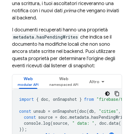
una scrittura, i tuoi ascoltatori riceveranno una
notifica con i nuovi dati
prima
che vengano inviati
al backend.
I documenti recuperati hanno una proprietà
metadata.hasPendingWrites
che indica se il
documento ha modifiche locali che non sono
ancora state scritte nel backend. Puoi utilizzare
questa proprietà per determinare l'origine degli
eventi ricevuti dal listener di snapshot:
Web
Web
Altro
import
{
doc
,
onSnapshot
}
from
"firebase/fires
const
unsub
=
onSnapshot
(
doc
(
db
,
"cities"
,
"SF"
const
source
=
doc
.
metadata
.
hasPendingWrites
console
.
log
(
source
,
" data: "
,
doc
.
data
());
});