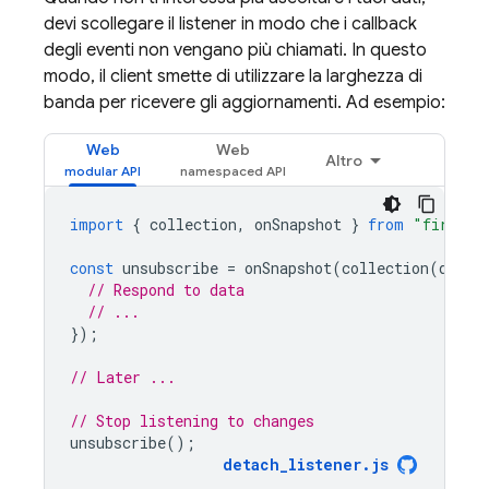
devi scollegare il listener in modo che i callback
degli eventi non vengano più chiamati. In questo
modo, il client smette di utilizzare la larghezza di
banda per ricevere gli aggiornamenti. Ad esempio:
Web
Web
Altro
import
{
collection
,
onSnapshot
}
from
"firebas
const
unsubscribe
=
onSnapshot
(
collection
(
db
,
"
// Respond to data
// ...
});
// Later ...
// Stop listening to changes
unsubscribe
();
detach_listener
.
js