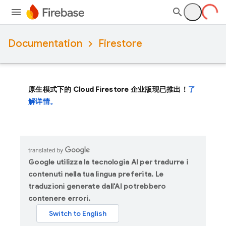
Documentation
Firestore
原生模式下的 Cloud Firestore 企业版现已推出！
了
解详情。
Google utilizza la tecnologia AI per tradurre i
contenuti nella tua lingua preferita. Le
traduzioni generate dall'AI potrebbero
contenere errori.