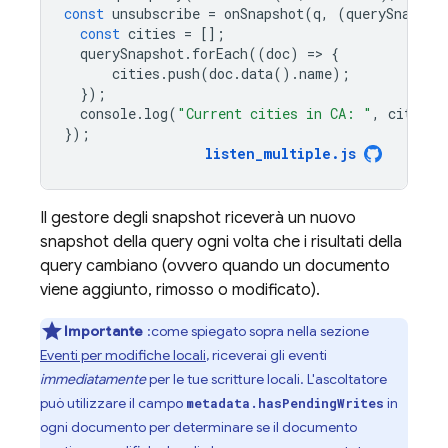
const
unsubscribe
=
onSnapshot
(
q
,
(
querySnapsho
const
cities
=
[];
querySnapshot
.
forEach
((
doc
)
=
>
{
cities
.
push
(
doc
.
data
().
name
);
});
console
.
log
(
"Current cities in CA: "
,
cities
.
});
listen_multiple
.
js
Il gestore degli snapshot riceverà un nuovo
snapshot della query ogni volta che i risultati della
query cambiano (ovvero quando un documento
viene aggiunto, rimosso o modificato).
Importante
:come spiegato sopra nella sezione
Eventi per modifiche locali
, riceverai gli eventi
immediatamente
per le tue scritture locali. L'ascoltatore
può utilizzare il campo
in
metadata.hasPendingWrites
ogni documento per determinare se il documento