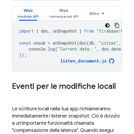
Web
Web
Altro
import
{
doc
,
onSnapshot
}
from
"firebase/fires
const
unsub
=
onSnapshot
(
doc
(
db
,
"cities"
,
"SF"
console
.
log
(
"Current data: "
,
doc
.
data
());
});
listen_document
.
js
Eventi per le modifiche locali
Le scritture locali nella tua app richiameranno
immediatamente i listener snapshot. Ciò è dovuto
a un'importante funzionalità chiamata
"compensazione della latenza". Quando esegui