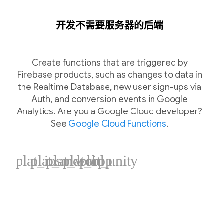
开发不需要服务器的后端
Create functions that are triggered by
Firebase products, such as changes to data in
the Realtime Database, new user sign-ups via
Auth, and conversion events in Google
Analytics. Are you a Google Cloud developer?
See
Google Cloud Functions
.
plat_ios
plat_android
plat_web
plat_cpp
plat_unity