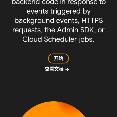
backend code in response to
events triggered by
background events, HTTPS
requests, the Admin SDK, or
Cloud Scheduler jobs.
开始
查看文档
arrow_forward