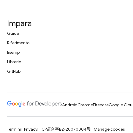
Impara
Guide
Riferimento
Esempi
Librerie
GitHub
Android
Chrome
Firebase
Google Clou
Termini
Privacy
ICP证合字B2-20070004号
Manage cookies