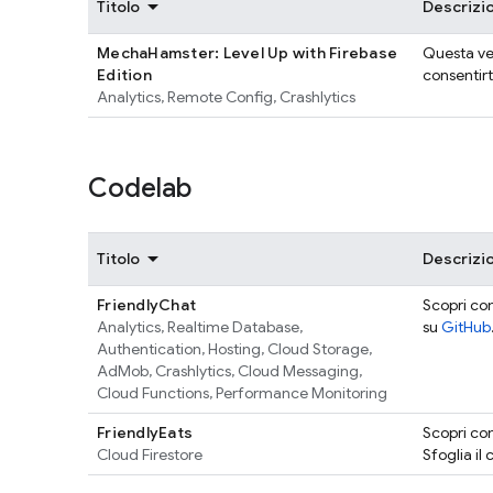
Titolo
Descrizi
MechaHamster: Level Up with Firebase
Questa ve
Edition
consentirt
Analytics
,
Remote Config
,
Crashlytics
Codelab
Titolo
Descrizi
FriendlyChat
Scopri com
Analytics
,
Realtime Database
,
su
GitHub
Authentication
,
Hosting
,
Cloud Storage
,
AdMob
,
Crashlytics
,
Cloud Messaging
,
Cloud Functions
,
Performance Monitoring
FriendlyEats
Scopri co
Cloud Firestore
Sfoglia il