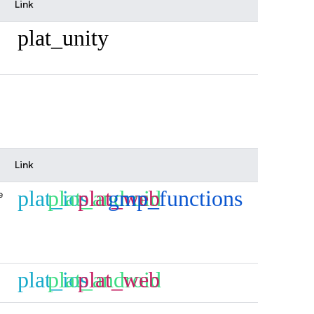
Link
plat_unity
Link
plat_ios
plat_android
plat_web
gmp_functions
e
plat_ios
plat_android
plat_web