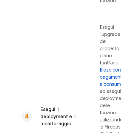
funzioni.
Esegui
l'upgrade
del
progetto al
piano
tariffario
Blaze con
pagamento
a consumo
ed esegui il
deployment
delle
Esegui il
funzioni
deployment e il
utilizzando
monitoraggio
la
Firebase