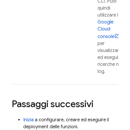
CLI. Puoi
quindi
utilizzare la
Google
Cloud
console
per
visualizzare
ed eseguire
ricerche nei
log.
Passaggi successivi
Inizia
a configurare, creare ed eseguire il
deployment delle funzioni.