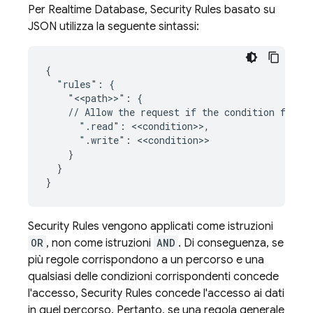
Per
Realtime Database
,
Security Rules
basato su
JSON utilizza la seguente sintassi:
{

  "rules": {

    "<<path>>": {

    // Allow the request if the condition for ea
      ".read": <<condition>>,

      ".write": <<condition>>

    }

  }

Security Rules
vengono applicati come istruzioni
OR
, non come istruzioni
AND
. Di conseguenza, se
più regole corrispondono a un percorso e una
qualsiasi delle condizioni corrispondenti concede
l'accesso,
Security Rules
concede l'accesso ai dati
in quel percorso. Pertanto, se una regola generale