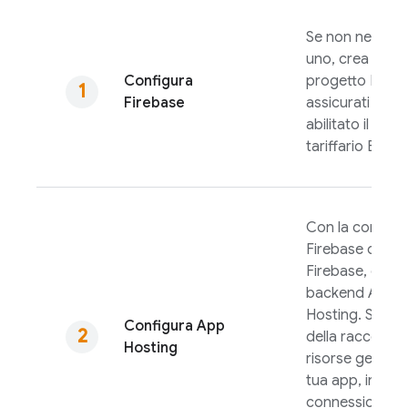
Se non ne hai g
uno, crea un
Configura
progetto Fireb
Firebase
assicurati che s
abilitato il pian
tariffario Blaze.
Con la console
Firebase
o la C
Firebase
, crea 
backend
App
Hosting
. Si trat
Configura
App
della raccolta d
Hosting
risorse gestite 
tua app, inclusa
connessione al