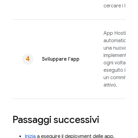
cercare i log.
App Hosting
av
automaticamen
una nuova
implementazio
Sviluppare l'app
ogni volta che 
eseguito il push
un commit al b
attivo.
Passaggi successivi
Inizia
a eseguire il deployment delle app.