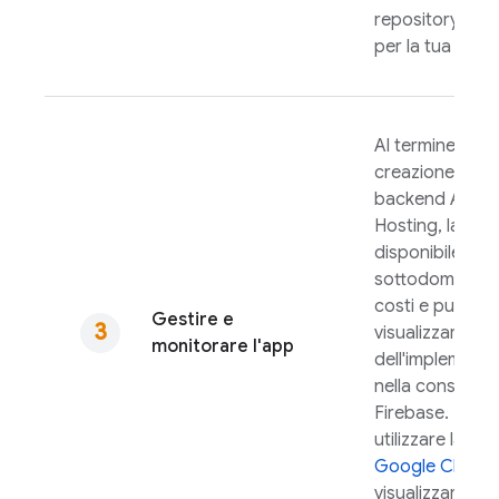
repository Git
per la tua app.
Al termine della
creazione di un
backend
App
Hosting
, la tua
disponibile sul 
sottodominio s
costi e puoi
Gestire e
visualizzare i de
monitorare l'app
dell'implement
nella console
Firebase
. Puoi
utilizzare la
con
Google Cloud
visualizzare e