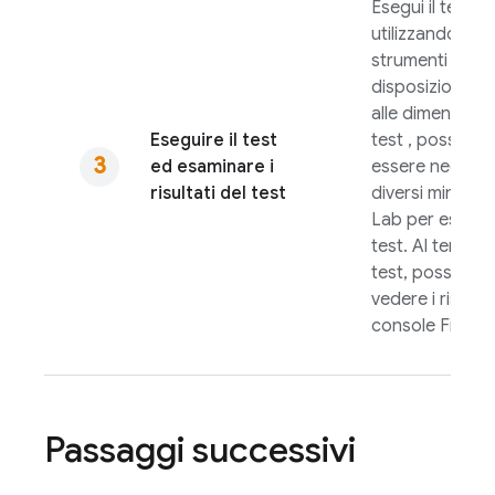
Esegui il test
utilizzando gli
strumenti a nos
disposizione. I
alle dimensioni 
Eseguire il test
test , possono
ed esaminare i
essere necessa
risultati del test
diversi minuti
T
Lab
per eseguir
test. Al termine
test, possono
vedere i risultat
console
Fireba
Passaggi successivi