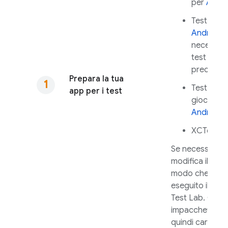
per
Andro
Test Robo
Android
(
necessari
test
precompil
Prepara la tua
Test Ciclo
app per i test
gioco pe
Android
XCTest p
Se necessario,
modifica il test 
modo che ven
eseguito il gior
Test Lab
. Comp
impacchetta l'a
quindi caricala 