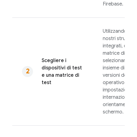
Firebase.
Utilizzando uno
nostri strument
integrati, defini
matrice di test
Scegliere i
selezionando u
dispositivi di test
insieme di dispos
e una matrice di
versioni del si
test
operativo,
impostazioni
internazionali e
orientamenti de
schermo.