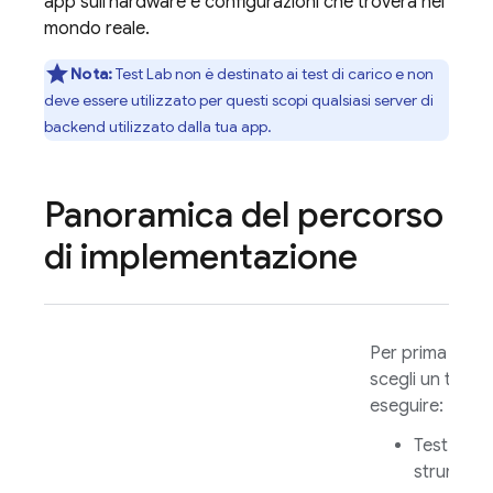
app sull'hardware e configurazioni che troverà nel
mondo reale.
Nota:
Test Lab
non è destinato ai test di carico e non
deve essere utilizzato per questi scopi qualsiasi server di
backend utilizzato dalla tua app.
Panoramica del percorso
di implementazione
Per prima cosa
scegli un test 
eseguire:
Test della
strument