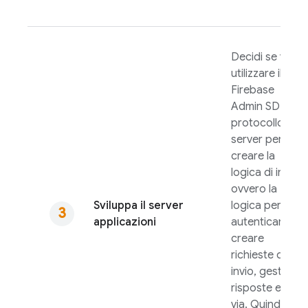
Decidi se vuoi
utilizzare il
Firebase
Admin SDK
o il
protocollo
server per
creare la
logica di invio,
ovvero la
Sviluppa il server
logica per
applicazioni
autenticare,
creare
richieste di
invio, gestire le
risposte e così
via. Quindi,