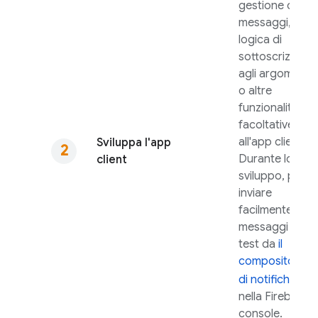
gestione dei
messaggi, la
logica di
sottoscrizione
agli argomenti
o altre
funzionalità
facoltative
all'app client.
Sviluppa l'app
Durante lo
client
sviluppo, puoi
inviare
facilmente
messaggi di
test da
il
compositore
di notifiche
nella
Firebase
console.