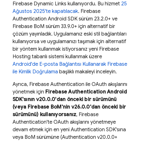
Firebase Dynamic Links
kullanıyordu. Bu hizmet
25
Ağustos 2025'te kapatılacak
.
Firebase
Authentication
Android SDK sürüm 23.2.0+ ve
Firebase BoM
sürüm 33.9.0+ için alternatif bir
çözüm yayınladık. Uygulamanız eski stil bağlantıları
kullanıyorsa ve uygulamanızı taşımak için alternatif
bir yöntem kullanmak istiyorsanız yeni
Firebase
Hosting
tabanlı sistemi kullanmak üzere
Android'de E-posta Bağlantısı Kullanarak Firebase
ile Kimlik Doğrulama
başlıklı makaleyi inceleyin.
Ayrıca,
Firebase Authentication
ile OAuth akışlarını
yönetmek için
Firebase Authentication
Android
SDK'sının v20.0.0'dan önceki bir sürümünü
(veya
Firebase BoM
'nin v26.0.0'dan önceki bir
sürümünü) kullanıyorsanız
,
Firebase
Authentication
'te OAuth akışlarını yönetmeye
devam etmek için en yeni
Authentication
SDK'sına
veya
BoM
sürümüne (
Authentication
v20.0.0+