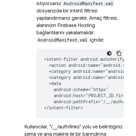
istiyorsanız
AndroidManifest.xml
dosyanızda bir intent filtresi
yapılandırmanız gerekir. Amaç filtresi,
alanınızın
Firebase Hosting
bağlantılarını yakalamalıdır.
AndroidManifest.xml
içinde:
<intent-filter
<action
android:name="android.inten
<category
android:name="android.int
<category
android:name="android.int
android:host="PROJECT_ID.firebase
android:pathPrefix="/__/auth/link
Kullanıcılar, "/__/auth/links" yolu ve belirttiğiniz
şema ve ana makine ile bir barındırma