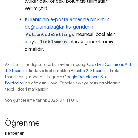
(yukarıdaki önceki bölümde talimatlar
verilmiştir).
Kullanıcının e-posta adresine bir kimlik
doğrulama bağlantısı gönderin
ActionCodeSettings
nesnesi, özel alan
adıyla
linkDomain
olarak güncellenmiş
olmalıdır.
Aksi belirtilmediği sürece bu sayfanın içeriği
Creative Commons Atıf
4.0 Lisansı
altında ve kod örnekleri
Apache 2.0 Lisansı
altında
lisanslanmıştır. Ayrıntılı bilgi için
Google Developers Site
Politikaları
'na göz atın. Java, Oracle ve/veya satış ortaklarının
tescilli ticari markasıdır.
Son güncelleme tarihi: 2026-07-11 UTC.
Öğrenme
Rehberler