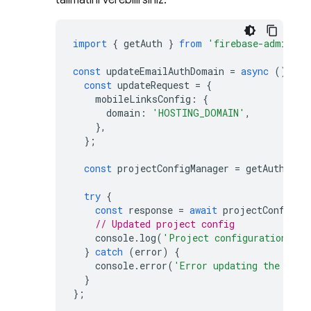
talimatını verebilirsiniz.
import
{
getAuth
}
from
'firebase-admin/au
const
updateEmailAuthDomain
=
async
()
=
>
const
updateRequest
=
{
mobileLinksConfig
:
{
domain
:
'HOSTING_DOMAIN'
,
},
};
const
projectConfigManager
=
getAuth
().
p
try
{
const
response
=
await
projectConfigMa
// Updated project config
console
.
log
(
'Project configuration upd
}
catch
(
error
)
{
console
.
error
(
'Error updating the proj
}
};