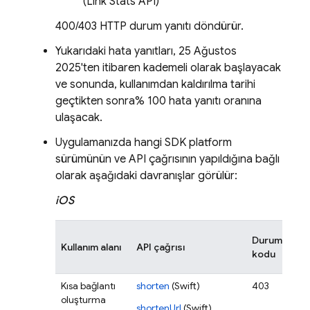
(Link Stats API)
400/403 HTTP durum yanıtı döndürür.
Yukarıdaki hata yanıtları, 25 Ağustos
2025'ten itibaren kademeli olarak başlayacak
ve sonunda, kullanımdan kaldırılma tarihi
geçtikten sonra% 100 hata yanıtı oranına
ulaşacak.
Uygulamanızda hangi SDK platform
sürümünün ve API çağrısının yapıldığına bağlı
olarak aşağıdaki davranışlar görülür:
iOS
Durum
Kullanım alanı
API çağrısı
Dav
kodu
Kısa bağlantı
shorten
(Swift)
403
Hat
oluşturma
başa
shortenUrl
(Swift)