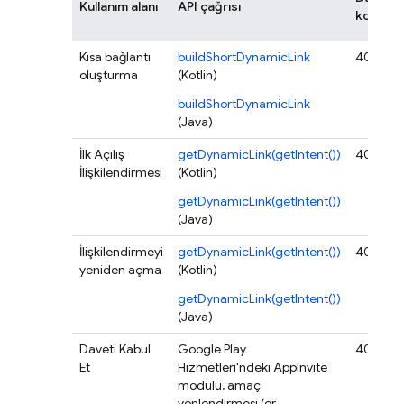
Kullanım alanı
API çağrısı
kodu
Kısa bağlantı
buildShortDynamicLink
403
oluşturma
(Kotlin)
buildShortDynamicLink
(Java)
İlk Açılış
getDynamicLink(getIntent())
400
İlişkilendirmesi
(Kotlin)
getDynamicLink(getIntent())
(Java)
İlişkilendirmeyi
getDynamicLink(getIntent())
400
yeniden açma
(Kotlin)
getDynamicLink(getIntent())
(Java)
Daveti Kabul
Google Play
400
Et
Hizmetleri'ndeki AppInvite
modülü, amaç
yönlendirmesi (ör.