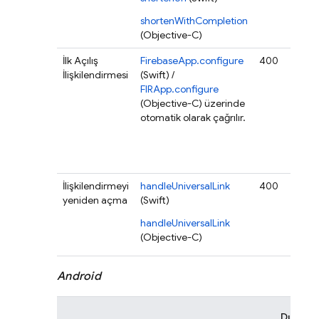
ned
birl
shortenWithCompletion
veril
(Objective-C)
İlk Açılış
FirebaseApp.configure
400
Hat
İlişkilendirmesi
(Swift) /
ver
FIRApp.configure
anc
(Objective-C) üzerinde
veri
otomatik olarak çağrılır.
FDL
nes
ger
gönd
İlişkilendirmeyi
handleUniversalLink
400
Hat
yeniden açma
(Swift)
başa
ned
handleUniversalLink
birl
(Objective-C)
veril
Android
Durum