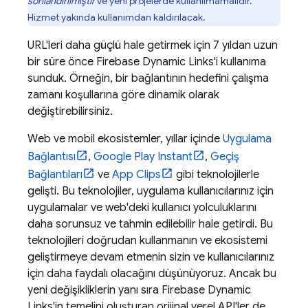
sonlandırılmıştır
ve yeni projelerde kullanılmamalıdır.
Hizmet yakında kullanımdan kaldırılacak.
URL'leri daha güçlü hale getirmek için 7 yıldan uzun
bir süre önce Firebase Dynamic Links'i kullanıma
sunduk. Örneğin, bir bağlantının hedefini çalışma
zamanı koşullarına göre dinamik olarak
değiştirebilirsiniz.
Web ve mobil ekosistemler, yıllar içinde
Uygulama
Bağlantısı
,
Google Play Instant
,
Geçiş
Bağlantıları
ve
App Clips
gibi teknolojilerle
gelişti. Bu teknolojiler, uygulama kullanıcılarınız için
uygulamalar ve web'deki kullanıcı yolculuklarını
daha sorunsuz ve tahmin edilebilir hale getirdi. Bu
teknolojileri doğrudan kullanmanın ve ekosistemi
geliştirmeye devam etmenin sizin ve kullanıcılarınız
için daha faydalı olacağını düşünüyoruz. Ancak bu
yeni değişikliklerin yanı sıra Firebase Dynamic
Links'in temelini oluşturan orijinal yerel API'ler de