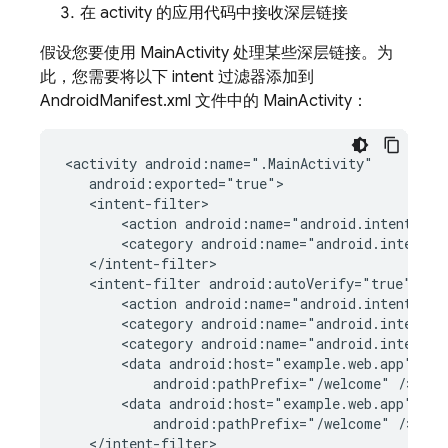
在 activity 的应用代码中接收深层链接
假设您要使用 MainActivity 处理某些深层链接。为
此，您需要将以下 intent 过滤器添加到
AndroidManifest.xml 文件中的 MainActivity：
<activity
<action
android:name="android.intent.act
<category
android:name="android.intent.c
<intent-filter
<action
android:name="android.intent.act
<category
android:name="android.intent.c
<category
android:name="android.intent.c
<data
android:host="example.web.app"
android:pathPrefix="/welcome"
<data
android:host="example.web.app"
android:pathPrefix="/welcome"
</intent-filter>
