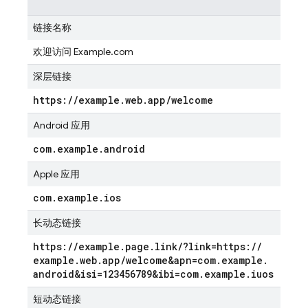
链接名称
欢迎访问 Example.com
深层链接
https:
/
/
example
.
web
.
app
/
welcome
Android 应用
com
.
example
.
android
Apple 应用
com
.
example
.
ios
长动态链接
https:
/
/
example
.
page
.
link
/
?link=https:
/
/
example
.
web
.
app
/
welcome&apn=com
.
example
.
android&isi=123456789&ibi=com
.
example
.
iuos
短动态链接