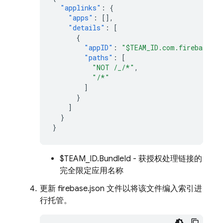
"applinks"
:
{
"apps"
:
[],
"details"
:
[
{
"appID"
:
"$TEAM_ID.com.firebase.Un
"paths"
:
[
"NOT /_/*"
,
"/*"
]
}
]
}
}
$TEAM_ID.BundleId - 获授权处理链接的
完全限定应用名称
更新 firebase.json 文件以将该文件编入索引进
行托管。