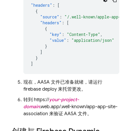
"headers"
:
[
{
"source"
:
"/.well-known/apple-app-site
"headers"
:
[
{
"key"
:
"Content-Type"
,
"value"
:
"application/json"
}
]
}
]
现在，AASA 文件已准备就绪，请运行
firebase deploy 来托管更改。
转到 https://
your-project-
domain
.web.app/.well-known/app-app-site-
association 来验证 AASA 文件。