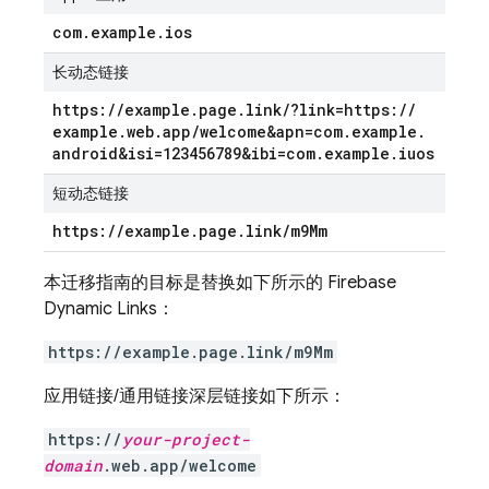
com
.
example
.
ios
长动态链接
https:
/
/
example
.
page
.
link
/
?link=https:
/
/
example
.
web
.
app
/
welcome&apn=com
.
example
.
android&isi=123456789&ibi=com
.
example
.
iuos
短动态链接
https:
/
/
example
.
page
.
link
/
m9Mm
本迁移指南的目标是替换如下所示的 Firebase
Dynamic Links：
https://example.page.link/m9Mm
应用链接/通用链接深层链接如下所示：
https://
your-project-
domain
.web.app/welcome