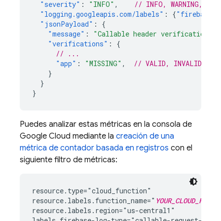
"severity"
:
"INFO"
,
// INFO, WARNING, or 
"logging.googleapis.com/labels"
:
{
"firebase-l
"jsonPayload"
:
{
"message"
:
"Callable header verifications p
"verifications"
:
{
// ...
"app"
:
"MISSING"
,
// VALID, INVALID, or
}
}
}
Puedes analizar estas métricas en la consola de
Google Cloud
mediante la
creación de una
métrica de contador basada en registros
con el
siguiente filtro de métricas:
resource.type="cloud_function"

resource.labels.function_name="
YOUR_CLOUD_FUNCT
resource.labels.region="us-central1"
