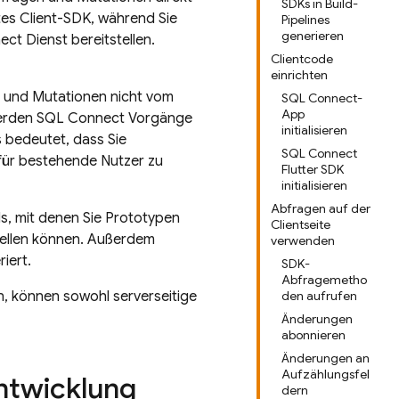
SDKs in Build-
rtes Client-SDK, während Sie
Pipelines
generieren
ect
Dienst bereitstellen.
Clientcode
einrichten
und Mutationen nicht vom
SQL Connect-
App
werden
SQL Connect
Vorgänge
initialisieren
 bedeutet, dass Sie
SQL Connect
für bestehende Nutzer zu
Flutter SDK
initialisieren
Abfragen auf der
, mit denen Sie Prototypen
Clientseite
stellen können. Außerdem
verwenden
iert.
SDK-
Abfragemetho
n, können sowohl serverseitige
den aufrufen
Änderungen
abonnieren
Änderungen an
Aufzählungsfel
entwicklung
dern