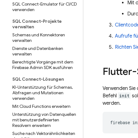
Mit 
SQL Connect-Emulator für CI
/
CD
verwenden
Dur
SQL Connect-Projekte
Clientcode
verwalten
Schemas und Konnektoren
Aufrufe f
verwalten
Richten S
Dienste und Datenbanken
verwalten
Berechtigte Vorgänge mit dem
Firebase Admin SDK ausführen
Flutter
SQL Connect-Lösungen
KI-Unterstützung für Schemas
,
Verwenden Sie 
Abfragen und Mutationen
Befehl
init
sol
verwenden
werden.
Mit Cloud Functions erweitern
Unterstützung von Datenquellen
mit benutzerdefinierten
firebase
in
Resolvern erweitern
Suche nach Vektorähnlichkeiten