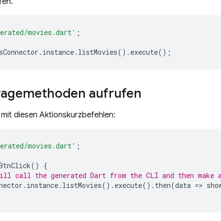
fen.
erated/movies.dart'
;
sConnector
.
instance
.
listMovies
().
execute
();
agemethoden aufrufen
l mit diesen Aktionskurzbefehlen:
erated/movies.dart'
;
BtnClick
()
{
ill call the generated Dart from the CLI and then make 
nector
.
instance
.
listMovies
().
execute
().
then
(
data
=
>
sho