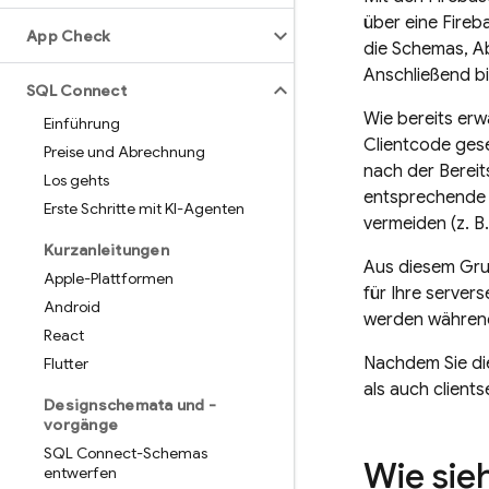
über eine Fireb
App Check
die Schemas, Ab
Anschließend bi
SQL Connect
Wie bereits erw
Einführung
Clientcode ges
Preise und Abrechnung
nach der Bereit
Los gehts
entsprechende 
Erste Schritte mit KI-Agenten
vermeiden (z. B
Kurzanleitungen
Aus diesem Gru
Apple-Plattformen
für Ihre server
Android
werden während 
React
Nachdem Sie die
Flutter
als auch client
Designschemata und -
vorgänge
SQL Connect-Schemas
Wie sie
entwerfen