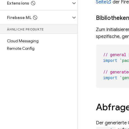
Seite
der
Fir
Extensions
Bibliotheke
Firebase ML
Zum Initialisier
ÄHNLICHE PRODUKTE
spezifische, ge
Cloud Messaging
Remote Config
// general 
import
'pac
// generate
import
'gen
Abfrage
Der generierte 