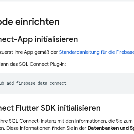
ode einrichten
nect
-App initialisieren
ie zuerst Ihre App gemäß der
Standardanleitung für die Firebas
 dann das
SQL Connect
Plug‑in:
ub
add
firebase_data_connect
nect
Flutter SDK initialisieren
 Ihre
SQL Connect
-Instanz mit den Informationen, die Sie zum
. Diese Informationen finden Sie in der
Datenbanken und S