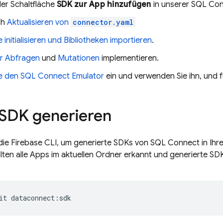
der Schaltfläche
SDK zur App hinzufügen
in unserer SQL Co
ch
Aktualisieren von
connector.yaml
 initialisieren und Bibliotheken importieren
.
ür Abfragen
und
Mutationen
implementieren.
ie den
SQL Connect
Emulator
ein und verwenden Sie ihn, und f
-SDK generieren
die
Firebase
CLI, um generierte SDKs von
SQL Connect
in Ihr
lten alle Apps im aktuellen Ordner erkannt und generierte SDK
it
dataconnect
:
sdk