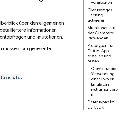
verarbeiten
Clientseitiges
Caching
aktivieren
Überblick über den allgemeinen
Mutationen auf
detailliertere Informationen
der Clientseite
ientabfragen und ‑mutationen.
verwenden
Prototypen für
en müssen, um generierte
Flutter-Apps
erstellen und
testen
Clients für die
Verwendung
rfire_cli
.
eines lokalen
Emulators
instrumentiere
n
Datentypen im
Dart SDK