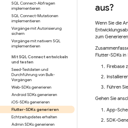
SQL Connect-Abfragen
aus?
implementieren
SQL Connect-Mutationen
implementieren
Wenn Sie die A
Vorgänge mit Autorisierung
Entwicklungsab
sichern
zum Generieren
Vorgänge mit nativem SQL
implementieren
Zusammenfassend
Flutter-SDKs in
Mit SQL Connect entwickeln
und testen
Firebase z
Seed-Testdaten und
Durchführung von Bulk-
Installiere
Vorgängen
Führen Si
Web-SDKs generieren
Android SDKs generieren
Gehen Sie ansch
i
OS-SDKs generieren
Flutter-SDKs generieren
App-Sche
Echtzeitupdates erhalten
SDK-Gener
Admin SDKs generieren