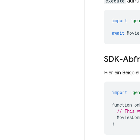
execute
aufru
import
'gen
await
Movie
SDK-Abfr
Hier ein Beispie
import
'gen
function
on
// This w
MoviesCon
}