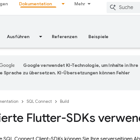
ngen
Dokumentation
Mehr
Ausführen
Referenzen
Beispiele
Google verwendet KI-Technologie, um Inhalte in Ihre
e Sprache zu übersetzen. KI-Übersetzungen können Fehler
entation
SQL Connect
Build
erte Flutter-SDKs verwe
se SQL Connect
Client-SDKs können Sie Ihre serverseitigen A