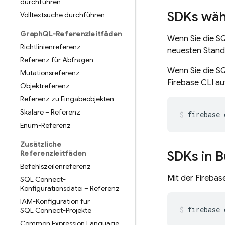
durchführen
SDKs währ
Volltextsuche durchführen
Graph
QL-Referenzleitfäden
Wenn Sie die S
Richtlinienreferenz
neuesten Stand
Referenz für Abfragen
Wenn Sie die S
Mutationsreferenz
Firebase CLI au
Objektreferenz
Referenz zu Eingabeobjekten
Skalare – Referenz
firebase
Enum-Referenz
Zusätzliche
SDKs in B
Referenzleitfäden
Befehlszeilenreferenz
Mit der Firebas
SQL Connect-
Konfigurationsdatei – Referenz
IAM-Konfiguration für
firebase
SQL Connect-Projekte
Common Expression Language