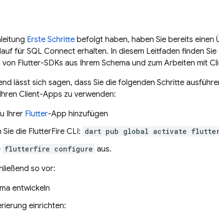
nleitung
Erste Schritte
befolgt haben, haben Sie bereits einen 
lauf für
SQL Connect
erhalten. In diesem Leitfaden finden Sie 
 von Flutter-SDKs aus Ihrem Schema und zum Arbeiten mit Cl
 lässt sich sagen, dass Sie die folgenden Schritte ausführ
 Ihren Client-Apps zu verwenden:
u Ihrer
Flutter
-App hinzufügen
n Sie die FlutterFire CLI:
dart pub global activate flutte
e
flutterfire configure
aus.
ließend so vor:
ma entwickeln
ierung einrichten: