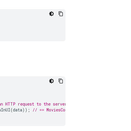
an HTTP request to the server.
wInUI
(
data
));
// == MoviesConnector.instance.listMovies