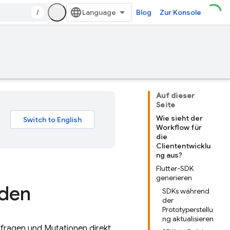
/
Blog
Zur Konsole
Auf dieser
Seite
Wie sieht der
Workflow für
die
Cliententwicklu
ng aus?
Flutter-SDK
generieren
nden
SDKs während
der
Prototyperstellu
ng aktualisieren
bfragen und Mutationen direkt