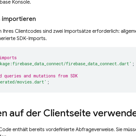
ebase
Konsole.
n importieren
en Ihres Clientcodes sind zwei Importsätze erforderlich: allge
nerierte SDK-Imports.
imports
kage:firebase_data_connect/firebase_data_connect.dart'
;
d queries and mutations from SDK
erated/movies.dart'
;
n auf der Clientseite verwend
Code enthält bereits vordefinierte Abfrageverweise. Sie müss