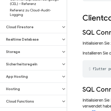
(CEL) – Referenz
Referenz zu Cloud-Audit-
Logging
Clientc
Cloud Firestore
SQL Con
Realtime Database
Initialisieren S
Storage
Installieren Sie
Sicherheitsregeln
flutter
p
App Hosting
SQL Con
Hosting
Initialisieren Sie
Cloud Functions
verwendet haben