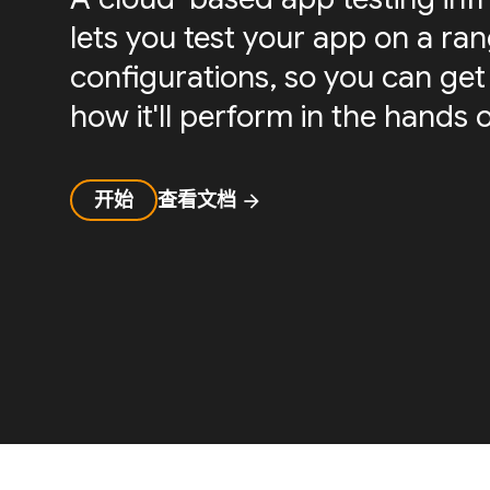
lets you test your app on a ra
configurations, so you can get 
how it'll perform in the hands o
开始
查看文档
arrow_forward