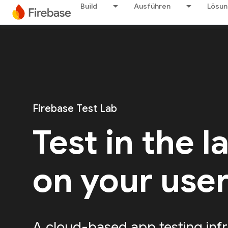
Build
Ausführen
Lösu
Firebase Test Lab
Test in the l
on your use
A cloud-based app testing infr