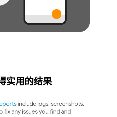
得实用的结果
reports
include logs, screenshots,
o fix any issues you find and