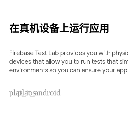
在真机设备上运行应用
Firebase Test Lab provides you with physic
devices that allow you to run tests that si
environments so you can ensure your app
plat_ios
plat_android