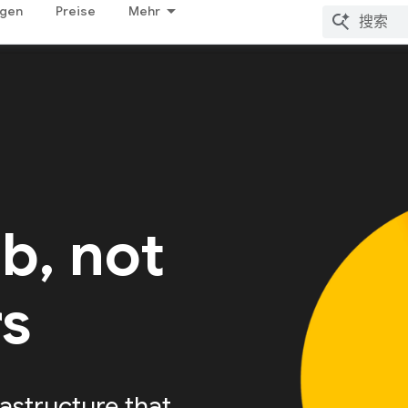
ngen
Preise
Mehr
ab, not
rs
astructure that