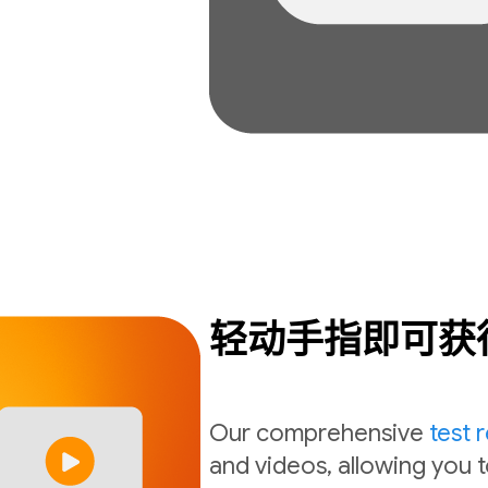
轻动手指即可获
Our comprehensive
test 
and videos, allowing you t