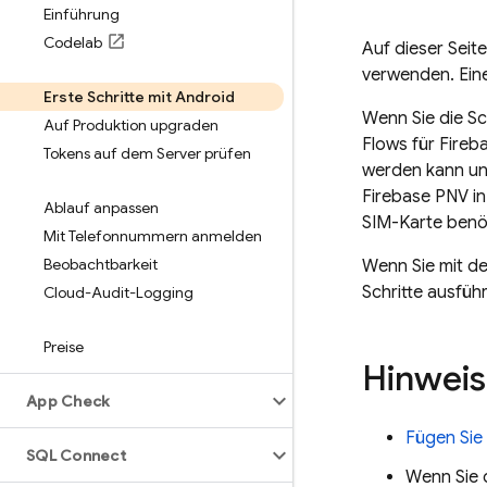
Einführung
Codelab
Auf dieser Seit
verwenden. Eine
Erste Schritte mit Android
Wenn Sie die Sc
Auf Produktion upgraden
Flows für
Fireb
Tokens auf dem Server prüfen
werden kann und
Firebase PNV
in
Ablauf anpassen
SIM-Karte benö
Mit Telefonnummern anmelden
Beobachtbarkeit
Wenn Sie mit d
Schritte ausfüh
Cloud-Audit-Logging
Preise
Hinweis
App Check
Fügen Sie
SQL Connect
Wenn Sie 