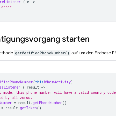
reListener
{
e
-
 error.
tigungsvorgang starten
Methode
getVerifiedPhoneNumber()
auf, um den
Firebase P
ifiedPhoneNumber
(
this
@MainActivity
)
ssListener
{
result
-
t mode, this phone number will have a valid country code
ed by all zeros.
Number
=
result
.
getPhoneNumber
()
=
result
.
getToken
()