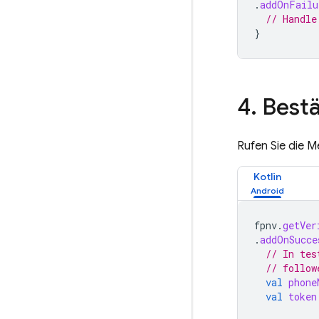
.
addOnFailu
// Handle
}
4
.
Bestä
Rufen Sie die 
Kotlin
fpnv
.
getVer
.
addOnSucce
// In tes
// follow
val
phone
val
token