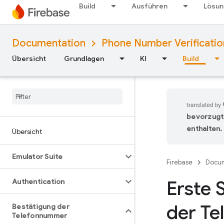
Build
Ausführen
Lösu
Documentation
Phone Number Verificatio
Übersicht
Grundlagen
KI
Build
bevorzugt
enthalten.
Übersicht
Emulator Suite
Firebase
Docum
Erste 
Authentication
der Te
Bestätigung der
Telefonnummer