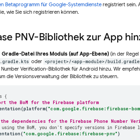
hen Betaprogramm für Google-Systemdienste
registriert sein. 
ie, wie Sie sich registrieren können.
ase PNV
-Bibliothek zur App hi
r
Gradle-Datei Ihres Moduls (auf App-Ebene)
(in der Rege
.gradle.kts
oder
<project>/<app-module>/build.gradle
 Number Verification
-Bibliothek für Android hinzu. Wir empfeh
m die Versionsverwaltung der Bibliothek zu steuern.
s
{
ort the 
BoM
 for the Firebase platform
entation
(
platform
(
"com.google.firebase:firebase-bom
 the dependencies for the 
Firebase Phone Number Ver
 using the 
BoM
, you don't specify versions in Firebase l
entation
(
"com.google.firebase:firebase-pnv"
)