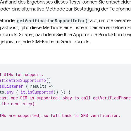
t. Anhand des Ergebnisses dieses Tests können Sie entscheide
en oder eine alternative Methode zur Bestätigung der Telefon
Methode
getVerificationSupportInfo()
auf, um die Gerätek
 aktiv ist, gibt diese Methode eine Liste mit einem einzelnen E
n zurück. Später, nachdem Sie Ihre App für die Produktion fr
ebnis für jede SIM-Karte im Gerät zurück.
l SIMs for support.
ificationSupportInfo
()
ssListener
{
results
-
ts
.
any
{
it
.
isSupported
()
})
{
east one SIM is supported; okay to call getVerifiedPhone
 the next step).
IMs are supported, so fall back to SMS verification.