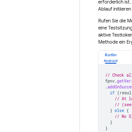
erforderlich is
Ablauf initiier
Rufen Sie die 
eine Testsitzung
aktive Testtoke
Methode ein Erg
Kotlin
// Check al
fpnv
.
getVer
.
addOnSucce
if
(
resul
// At l
// (see
}
else
{
// No S
}
}