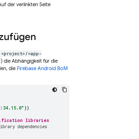
Auf der verlinkten Seite
nzufügen
l
<project>/<app-
) die Abhängigkeit für die
len, die
Firebase Android BoM
:34.15.0"
))
ification
 libraries
ibrary dependencies