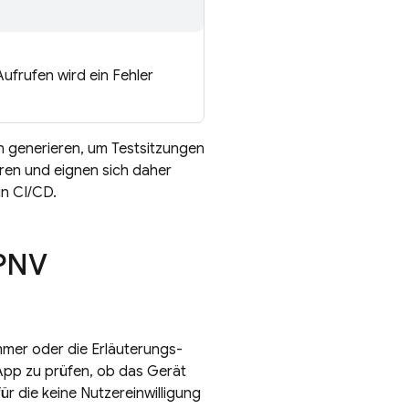
ufrufen wird ein Fehler
n generieren, um Testsitzungen
oren und eignen sich daher
in CI/CD.
 PNV
mmer oder die Erläuterungs-
 App zu prüfen, ob das Gerät
ür die keine Nutzereinwilligung