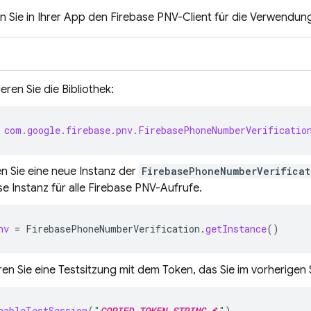
ren Sie in Ihrer App den
Firebase PNV
-Client für die Verwendung
eren Sie die Bibliothek:
com.google.firebase.pnv.FirebasePhoneNumberVerificatio
en Sie eine neue Instanz der
FirebasePhoneNumberVerificat
se Instanz für alle
Firebase PNV
-Aufrufe.
nv
=
FirebasePhoneNumberVerification
.
getInstance
()
ren Sie eine Testsitzung mit dem Token, das Sie im vorherigen 
nableTestSession
(
"
COPIED_TOKEN_STRING
"
)