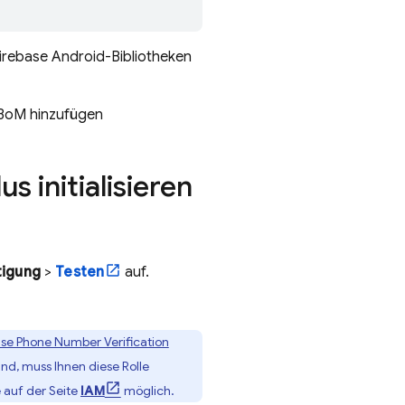
irebase Android-Bibliotheken
BoM
hinzufügen
s initialisieren
tigung
>
Testen
auf.
ase Phone Number Verification
nd, muss Ihnen diese Rolle
 auf der Seite
IAM
möglich.