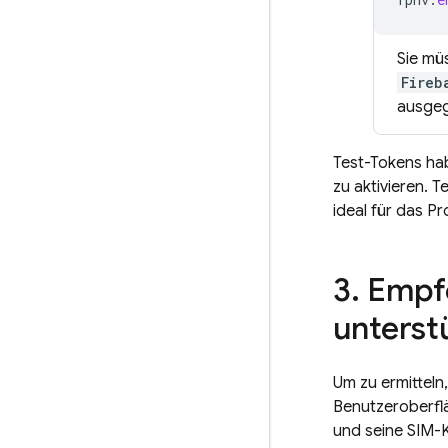
Sie mü
Fireb
ausge
Test-Tokens ha
zu aktivieren. 
ideal für das P
3
.
Empfo
unterst
Um zu ermitteln
Benutzeroberflä
und seine SIM-