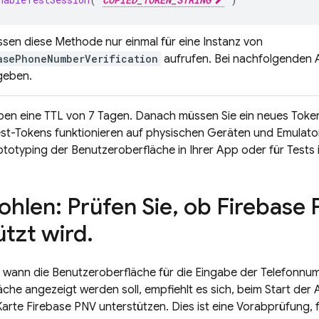
ssen diese Methode nur einmal für eine Instanz von
asePhoneNumberVerification
aufrufen. Bei nachfolgenden A
geben.
ben eine TTL von 7 Tagen. Danach müssen Sie ein neues Toke
Test-Tokens funktionieren auf physischen Geräten und Emulat
rototyping der Benutzeroberfläche in Ihrer App oder für Tests 
hlen: Prüfen Sie
,
ob
Firebase
ützt wird
.
, wann die Benutzeroberfläche für die Eingabe der Telefonnu
che angezeigt werden soll, empfiehlt es sich, beim Start der
Karte
Firebase PNV
unterstützen. Dies ist eine Vorabprüfung, f