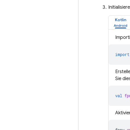
Initialisie
Kotlin
Importi
import
Erstell
Sie die
val
fp
Aktivie
fpnv
.
e