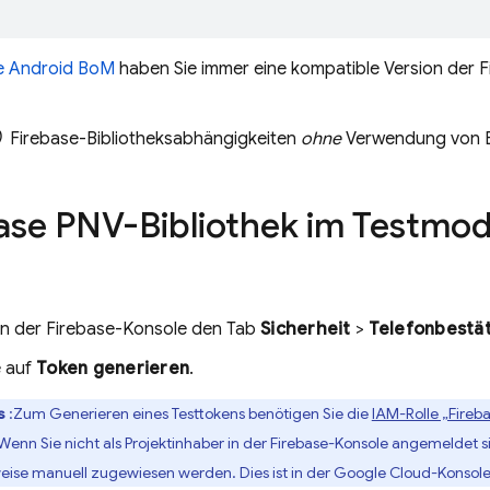
e Android BoM
haben Sie immer eine kompatible Version der F
)
Firebase-Bibliotheksabhängigkeiten
ohne
Verwendung von
ase PNV
-Bibliothek im Testmodu
in der
Firebase
-Konsole den Tab
Sicherheit
>
Telefonbestä
e auf
Token generieren
.
s
:Zum Generieren eines Testtokens benötigen Sie die
IAM-Rolle „Fireb
 Wenn Sie nicht als Projektinhaber in der
Firebase
-Konsole angemeldet si
ise manuell zugewiesen werden. Dies ist in der
Google Cloud
-Konsole