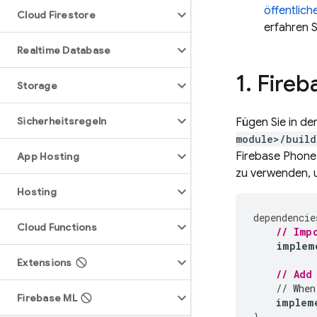
öffentlic
Cloud Firestore
erfahren S
Realtime Database
1
.
Fireb
Storage
Sicherheitsregeln
Fügen Sie in de
module>/build
Firebase Phone
App Hosting
zu verwenden, u
Hosting
dependencie
Cloud Functions
// Imp
implem
Extensions
// Add
// When
Firebase ML
implem
}