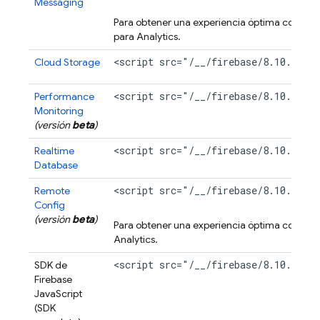
Messaging
Para obtener una experiencia óptima con
Clo
para
Analytics
.
<script src="/__/firebase/8.10.1/fi
Cloud Storage
<script src="/__/firebase/8.10.1/fi
Performance
Monitoring
(versión
beta
)
<script src="/__/firebase/8.10.1/fi
Realtime
Database
<script src="/__/firebase/8.10.1/fi
Remote
Config
(versión
beta
)
Para obtener una experiencia óptima con
Rem
Analytics
.
<script src="/__/firebase/8.10.1/fi
SDK de
Firebase
JavaScript
(SDK