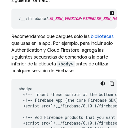
siguiente formato:
/__/firebase/
JS_SDK_VERSION
/
FIREBASE_SDK_NAME
.j
Recomendamos que cargues solo las
bibliotecas
que usas en la app. Por ejemplo, para incluir solo
Authentication
y
Cloud Firestore
, agrega las
siguientes secuencias de comandos a la parte
inferior de la etiqueta
<body>
antes de utilizar
cualquier servicio de Firebase:
<body>

  <!-- Insert these scripts at the bottom of the
  <!-- Firebase App (the core Firebase SDK) is a
  <script src="/__/firebase/8.10.1/firebase-app.
  <!-- Add Firebase products that you want to us
  <script src="/__/firebase/8.10.1/firebase-auth