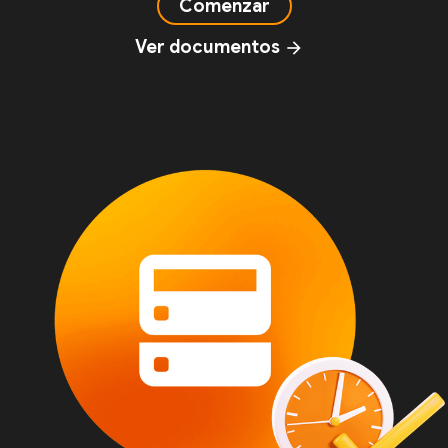
Comenzar
Ver documentos
arrow_forward