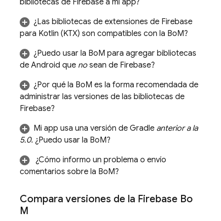
bibliotecas de Firebase a mi app?
¿Las bibliotecas de extensiones de Firebase
para Kotlin (KTX) son compatibles con la
BoM
?
¿Puedo usar la
BoM
para agregar bibliotecas
de Android que
no
sean de Firebase?
¿Por qué la
BoM
es la forma recomendada de
administrar las versiones de las bibliotecas de
Firebase?
Mi app usa una versión de Gradle
anterior a la
5.0
. ¿Puedo usar la
BoM
?
¿Cómo informo un problema o envío
comentarios sobre la
BoM
?
Compara versiones de la
Firebase Bo
M