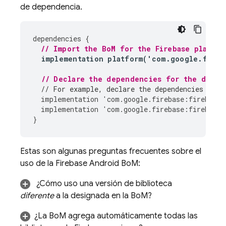
de dependencia.
dependencies
{
// Import the 
BoM
 for the Firebase platfor
implementation
platform
(
'
com
.
google
.
fireb
// Declare the dependencies for the desir
// For example, declare the dependencies for 
implementation
'
com
.
google
.
firebase
:
firebase
-
implementation
'
com
.
google
.
firebase
:
firebase
-
}
Estas son algunas preguntas frecuentes sobre el
uso de la
Firebase Android BoM
:
¿Cómo uso una versión de biblioteca
diferente
a la designada en la
BoM
?
¿La
BoM
agrega automáticamente todas las