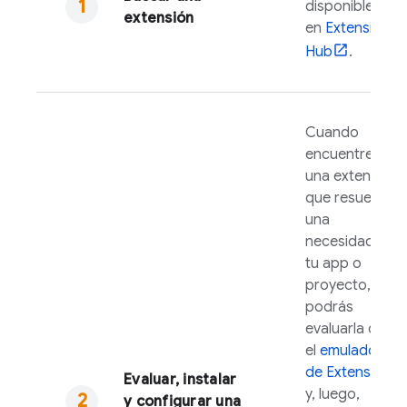
disponibles
extensión
en
Extensions
Hub
.
Cuando
encuentres
una extensión
que resuelva
una
necesidad en
tu app o
proyecto,
podrás
evaluarla con
el
emulador
de
Extensions
Evaluar, instalar
y, luego,
y configurar una