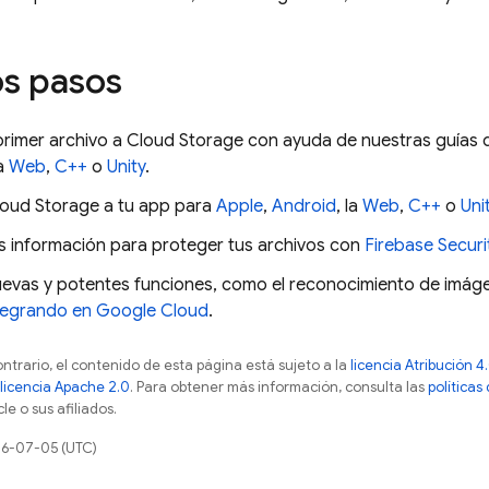
s pasos
primer archivo a
Cloud Storage
con ayuda de nuestras guías d
la
Web
,
C++
o
Unity
.
loud Storage
a tu app para
Apple
,
Android
, la
Web
,
C++
o
Uni
 información para proteger tus archivos con
Firebase Securi
evas y potentes funciones, como el reconocimiento de imágen
tegrando en
Google Cloud
.
ontrario, el contenido de esta página está sujeto a la
licencia Atribución
licencia Apache 2.0
. Para obtener más información, consulta las
políticas
e o sus afiliados.
26-07-05 (UTC)