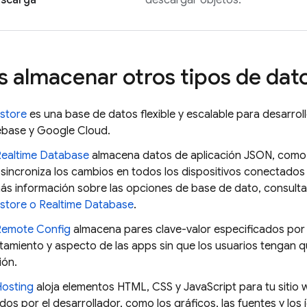
scarga
descargar objetos.
s almacenar otros tipos de dat
estore
es una base de datos flexible y escalable para desarrol
ebase y
Google Cloud
.
Realtime Database
almacena datos de aplicación JSON, como
 sincroniza los cambios en todos los dispositivos conectados
ás información sobre las opciones de base de dato, consult
estore
o
Realtime Database
.
Remote Config
almacena pares clave-valor especificados por 
tamiento y aspecto de las apps sin que los usuarios tengan 
ión.
Hosting
aloja elementos HTML, CSS y JavaScript para tu sitio 
dos por el desarrollador, como los gráficos, las fuentes y los 