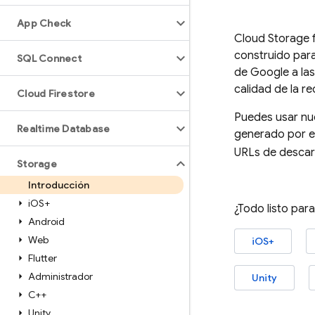
App Check
Cloud Storage 
construido par
SQL Connect
de Google a las
calidad de la re
Cloud Firestore
Puedes usar nue
Realtime Database
generado por el
URLs de descar
Storage
Introducción
i
OS+
¿Todo listo par
Android
Web
iOS+
Flutter
Administrador
Unity
C++
Unity