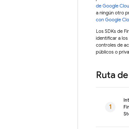
de
Google Clou
a ningún otro 
con
Google Cl
Los SDKs de
Fi
identificar a l
controles de ac
públicos o priv
Ruta de
In
Fi
St