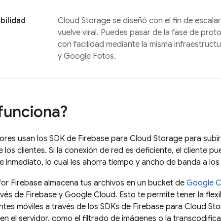
bilidad
Cloud Storage
se diseñó con el fin de escalar
vuelve viral. Puedes pasar de la fase de prot
con facilidad mediante la misma infraestruct
y Google Fotos.
funciona?
dores usan los SDK de
Firebase
para
Cloud Storage
para subir
los clientes. Si la conexión de red es deficiente, el cliente p
e inmediato, lo cual les ahorra tiempo y ancho de banda a los
for Firebase
almacena tus archivos en un bucket de
Google C
avés de Firebase y
Google Cloud
. Esto te permite tener la fle
entes móviles a través de los SDKs de
Firebase
para
Cloud St
n el servidor, como el filtrado de imágenes o la transcodific