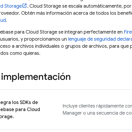
d Storage
.
Cloud Storage
se escala automáticamente, por 
proveedor. Obtén más información acerca de todos los benefi
oud
.
rebase
para
Cloud Storage
se integran perfectamente en
Fir
os usuarios, y proporcionamos un
lenguaje de seguridad declar
ceso a archivos individuales o grupos de archivos, para que
ados como quieras.
 implementación
tegra los SDKs de
Incluye clientes rápidamente co
rebase
para
Cloud
Manager o una secuencia de c
orage
.