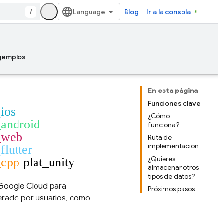
/
Blog
Ir a la consola
jemplos
En esta página
Funciones clave
_ios
¿Cómo
_android
funciona?
_web
Ruta de
implementación
flutter
¿Quieres
_cpp
plat_unity
almacenar otros
tipos de datos?
Google Cloud
para
Próximos pasos
erado por usuarios, como