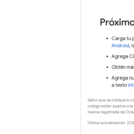
Próximo
Carga tu 
Android
, 
Agrega
C
Obtén más
Agrega nu
a texto
in
Salvo que se indique lo c
código están sujetos a la
marca registrada de Oracl
Última actualización: 20