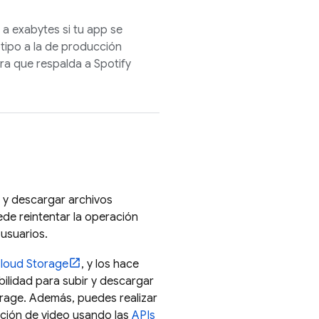
 a exabytes si tu app se
otipo a la de producción
ura que respalda a Spotify
 y descargar archivos
uede reintentar la operación
 usuarios.
loud Storage
, y los hace
xibilidad para subir y descargar
orage
. Además, puedes realizar
ación de video usando las
APIs