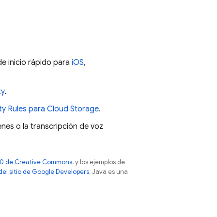
e inicio rápido para
iOS
,
ty
.
ty Rules
para
Cloud Storage
.
es o la transcripción de voz
 4.0 de Creative Commons
, y los ejemplos de
 del sitio de Google Developers
. Java es una