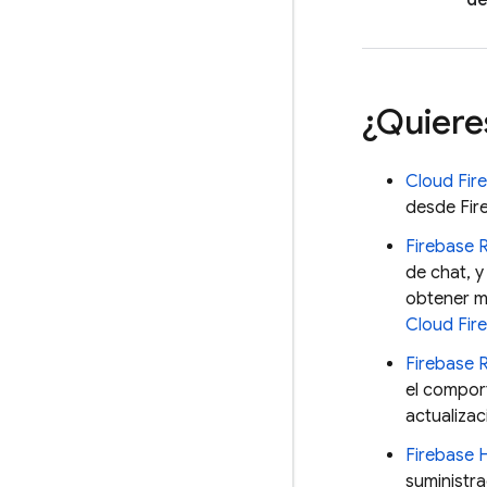
de
¿Quiere
Cloud Fir
desde Fir
Firebase 
de chat, y
obtener m
Cloud Fir
Firebase 
el compor
actualizac
Firebase 
suministra