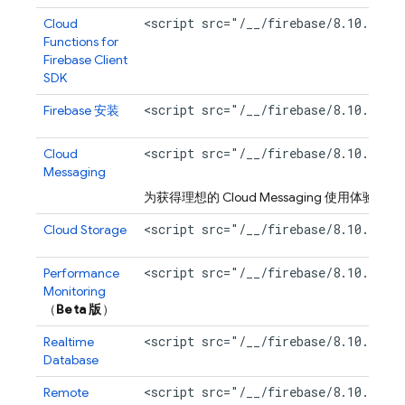
<script src="/__/firebase/8.10.1/fi
Cloud
Functions for
Firebase
Client
SDK
<script src="/__/firebase/8.10.1/fi
Firebase
安装
<script src="/__/firebase/8.10.1/fi
Cloud
Messaging
为获得理想的
Cloud Messaging
使用体验，还需要添
<script src="/__/firebase/8.10.1/fi
Cloud Storage
<script src="/__/firebase/8.10.1/fi
Performance
Monitoring
（
Beta 版
）
<script src="/__/firebase/8.10.1/fi
Realtime
Database
<script src="/__/firebase/8.10.1/fi
Remote