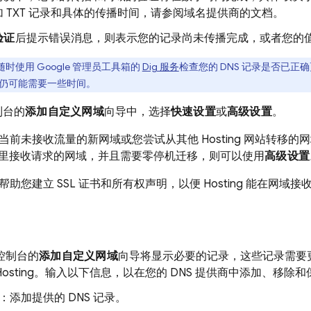
 TXT 记录和具体的传播时间，请参阅域名提供商的文档。
验证
后提示错误消息，则表示您的记录尚未传播完成，或者您的
时使用 Google 管理员工具箱的
Dig 服务
检查您的 DNS 记录是否已
预配仍可能需要一些时间。
制台的
添加自定义网域
向导中，选择
快速设置
或
高级设置
。
当前未接收流量的新网域或您尝试从其他
Hosting
网站转移的网
里接收请求的网域，并且需要零停机迁移，则可以使用
高级设置
帮助您建立 SSL 证书和所有权声明，以便
Hosting
能在网域接收
控制台的
添加自定义网域
向导将显示必要的记录，这些记录需要
Hosting
。输入以下信息，以在您的 DNS 提供商中添加、移除
：添加提供的 DNS 记录。