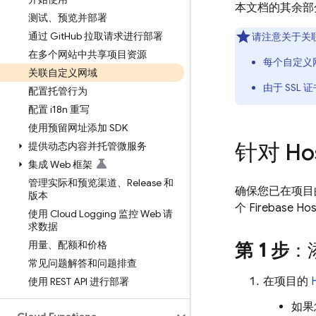
本文档的其余部
测试、预览并部署
通过 Git
Hub 拉取请求进行部署
请注意关于关
在多个网站中共享项目资源
每个自定义
关联自定义网域
由于 SS
配置托管行为
配置 i18n 重写
使用预留网址添加 SDK
针对
Ho
提供动态内容并托管微服务
集成 Web 框架
管理实际和预览渠道、Release 和
确保您已在项
版本
个
Firebase Hos
使用 Cloud Logging 监控 Web 请
求数据
用量、配额和价格
第 1 步
：
常见问题解答和问题排查
在项目的
使用 REST API 进行部署
如果