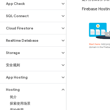
App Check
Firebase Hosti
SQL Connect
Cloud Firestore
Realtime Database
Storage
安全规则
App Hosting
Hosting
简介
探索使用场景
开始使用