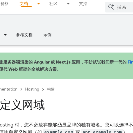
价格
文档
社区
支持
参考文档
示例
服务器端渲染的 Angular 或 Next.js 应用，不妨试试我们新一代的
Fi
现代 Web 框架的全栈解决方案。
entation
Hosting
构建
定义网域
osting
时，您不必放弃能够凸显品牌的独有域名。您可以选择不使用 
使用自定义网域（如
example.com
或
app.example.com
）。