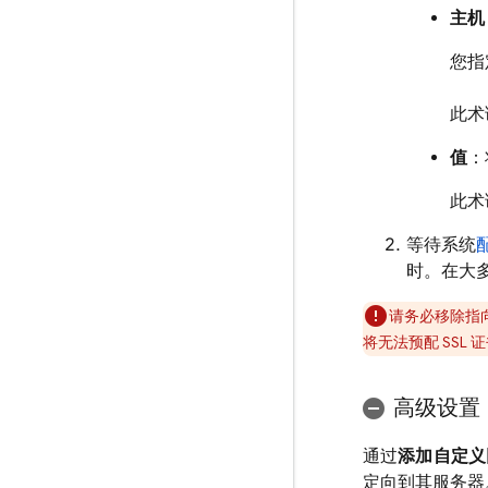
主机
您指
此术
值
：
此术
等待系统
时。在大
请务必移除指向
将无法预配 SSL 
高级设置
通过
添加自定义
定向到其服务器