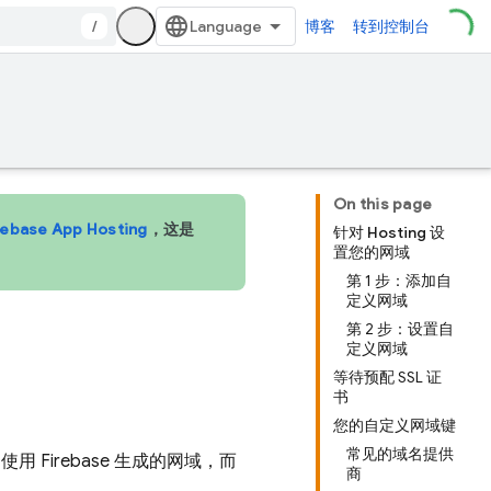
/
博客
转到控制台
On this page
rebase App Hosting
，这是
针对 Hosting 设
置您的网域
第 1 步：添加自
定义网域
第 2 步：设置自
定义网域
等待预配 SSL 证
书
您的自定义网域键
常见的域名提供
Firebase 生成的网域，而
商