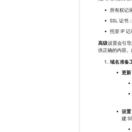
所有权记录
SSL 证
托管 IP
高级
设置会引导
供正确的内容。
域名准备
更新
设置 
建 S