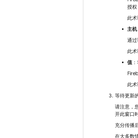
授权 
此术
主机
通过
此术
值
：
Fire
此术
等待更新的
请注意，
开此窗口
充分传播
在大多数