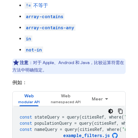
!=
不等于
array-contains
array-contains-any
in
not-in
注意
：对于 Apple、Android 和 Java，比较运算符需在
方法中明确指定。
例如：
Web
Web
Meer
const
stateQuery
=
query
(
citiesRef
,
where
(
"stat
const
populationQuery
=
query
(
citiesRef
,
where
(
const
nameQuery
=
query
(
citiesRef
,
where
(
"name"
example_filters
.
js