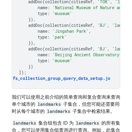
addDoc
(
collection
(
citiesRef
,
'TOK'
,
'landma
name
:
'National Museum of Nature and Sc
type
:
'museum'
}),
addDoc
(
collection
(
citiesRef
,
'BJ'
,
'landmar
name
:
'Jingshan Park'
,
type
:
'park'
}),
addDoc
(
collection
(
citiesRef
,
'BJ'
,
'landmar
name
:
'Beijing Ancient Observatory'
,
type
:
'museum'
})
]);
fs_collection_group_query_data_setup
.
js
我们可以使用之前介绍的简单查询和复合查询来查询
单个城市的
landmarks
子集合，但您可能还需要同
时从每个城市的
landmarks
子集合中检索结果。
landmarks
集合组包含 ID 为
landmarks
的所有集
合，您可以使用集合组查询进行查询。例如，此集合