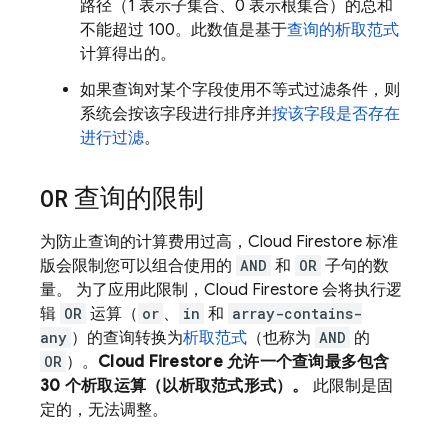
路径（1 表示子集合、0 表示根集合）的总和
不能超过 100。此数值是基于
查询的析取范式
计算得出的。
如果查询对某个字段使用不等式过滤条件，则
系统会按该字段进行排序并
按该字段是否存在
进行过滤
。
OR
查询的限制
为防止查询的计算费用过高，
Cloud Firestore
标准
版会限制您可以组合使用的
AND
和
OR
子句的数
量。 为了应用此限制，
Cloud Firestore
会将执行逻
辑
OR
运算（
or
、
in
和
array-contains-
any
）的查询转换为
析取范式
（也称为
AND
的
OR
）。
Cloud Firestore
允许一个查询最多包含
30 个析取运算（以析取范式形式）。
此限制是固
定的，无法调整。