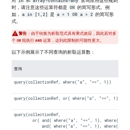
对
in
和
array-contains-any
查询应用这些规则
时，请注意这些运算符都是
OR
的简写形式。例
如，
a in [1,2]
是
a = 1 OR a = 2
的简写形
式。
警告
：由于转换为析取范式具有乘式效应，因此若对多
个
组执行
运算，达到此限制的可能性更大。
OR
AND
以下示例展示了不同查询的析取运算数：
查询
query(collectionRef, where("a", "==", 1))

query(collectionRef, or( where("a", "==", 1), whe
query(collectionRef,

        or( and( where("a", "==", 1), where("c", 
            and( where("a", "==", 1), where("d", 