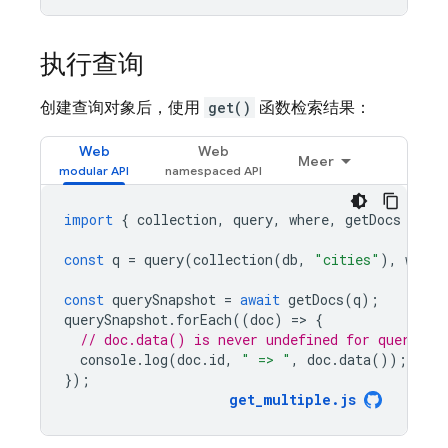
执行查询
创建查询对象后，使用
get()
函数检索结果：
Web
Web
Meer
import
{
collection
,
query
,
where
,
getDocs
}
fr
const
q
=
query
(
collection
(
db
,
"cities"
),
where
const
querySnapshot
=
await
getDocs
(
q
);
querySnapshot
.
forEach
((
doc
)
=
>
{
// doc.data() is never undefined for query do
console
.
log
(
doc
.
id
,
" => "
,
doc
.
data
());
});
get_multiple
.
js