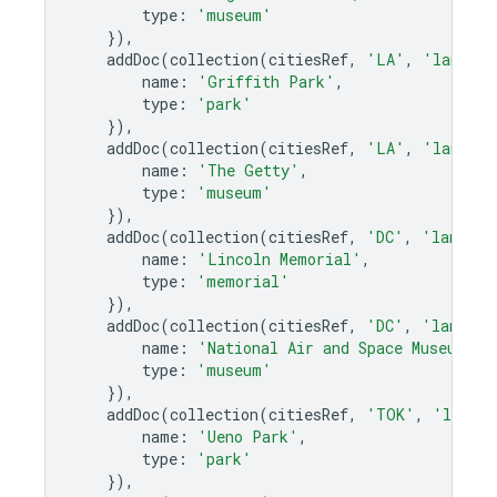
type
:
'museum'
}),
addDoc
(
collection
(
citiesRef
,
'LA'
,
'landmar
name
:
'Griffith Park'
,
type
:
'park'
}),
addDoc
(
collection
(
citiesRef
,
'LA'
,
'landmar
name
:
'The Getty'
,
type
:
'museum'
}),
addDoc
(
collection
(
citiesRef
,
'DC'
,
'landmar
name
:
'Lincoln Memorial'
,
type
:
'memorial'
}),
addDoc
(
collection
(
citiesRef
,
'DC'
,
'landmar
name
:
'National Air and Space Museum'
,
type
:
'museum'
}),
addDoc
(
collection
(
citiesRef
,
'TOK'
,
'landma
name
:
'Ueno Park'
,
type
:
'park'
}),