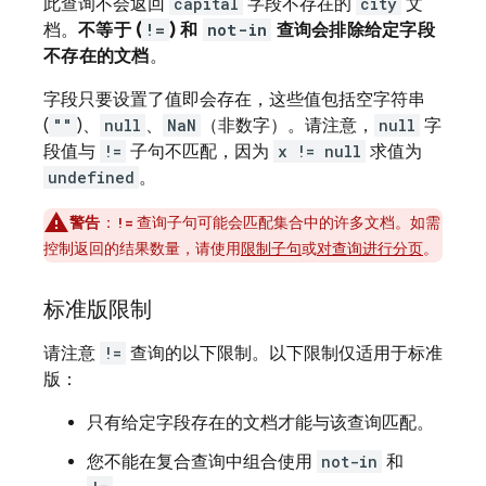
此查询不会返回
capital
字段不存在的
city
文
档。
不等于 (
!=
) 和
not-in
查询会排除给定字段
不存在的文档
。
字段只要设置了值即会存在，这些值包括空字符串
(
""
)、
null
、
NaN
（非数字）。请注意，
null
字
段值与
!=
子句不匹配，因为
x != null
求值为
undefined
。
警告
：
查询子句可能会匹配集合中的许多文档。如需
!=
控制返回的结果数量，请使用
限制子句
或
对查询进行分页
。
标准版限制
请注意
!=
查询的以下限制。以下限制仅适用于标准
版：
只有给定字段存在的文档才能与该查询匹配。
您不能在复合查询中组合使用
not-in
和