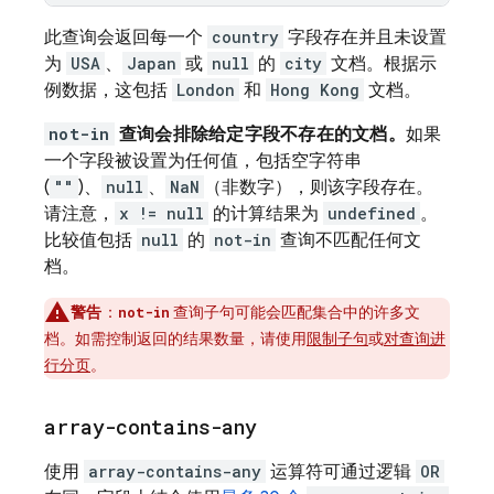
此查询会返回每一个
country
字段存在并且未设置
为
USA
、
Japan
或
null
的
city
文档。根据示
例数据，这包括
London
和
Hong Kong
文档。
not-in
查询会排除给定字段不存在的文档。
如果
一个字段被设置为任何值，包括空字符串
(
""
)、
null
、
NaN
（非数字），则该字段存在。
请注意，
x != null
的计算结果为
undefined
。
比较值包括
null
的
not-in
查询不匹配任何文
档。
警告
：
查询子句可能会匹配集合中的许多文
not-in
档。如需控制返回的结果数量，请使用
限制子句
或
对查询进
行分页
。
array-contains-any
使用
array-contains-any
运算符可通过逻辑
OR