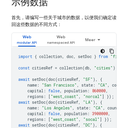
示例数据
首先，请编写一些关于城市的数据，以便我们确定读
回这些数据的不同方式：
Web
Web
Meer
import
{
collection
,
doc
,
setDoc
}
from
"fireba
const
citiesRef
=
collection
(
db
,
"cities"
);
await
setDoc
(
doc
(
citiesRef
,
"SF"
),
{
name
:
"San Francisco"
,
state
:
"CA"
,
country
capital
:
false
,
population
:
860000
,
regions
:
[
"west_coast"
,
"norcal"
]
});
await
setDoc
(
doc
(
citiesRef
,
"LA"
),
{
name
:
"Los Angeles"
,
state
:
"CA"
,
country
:
capital
:
false
,
population
:
3900000
,
regions
:
[
"west_coast"
,
"socal"
]
});
await
setDoc
(
doc
(
citiesRef
,
"DC"
),
{