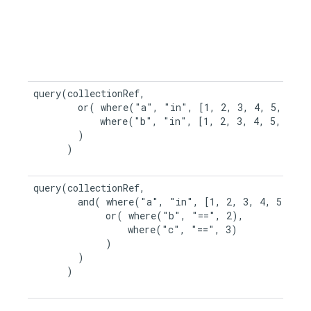
query(collectionRef,

        or( where("a", "in", [1, 2, 3, 4, 5, 6, 7,
            where("b", "in", [1, 2, 3, 4, 5, 6, 7,
        )

      )

query(collectionRef,

        and( where("a", "in", [1, 2, 3, 4, 5]),

             or( where("b", "==", 2),

                 where("c", "==", 3)

             )

        )

      )
