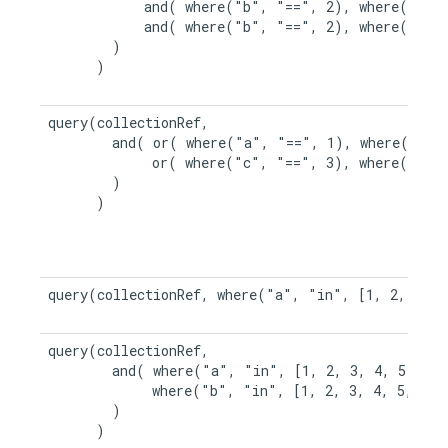
            and( where("b", "==", 2), where("c", 
            and( where("b", "==", 2), where("d", 
        )

      )

query(collectionRef,

        and( or( where("a", "==", 1), where("b", 
             or( where("c", "==", 3), where("d", 
        )

      )

query(collectionRef, where("a", "in", [1, 2, 3, 4,
query(collectionRef,

        and( where("a", "in", [1, 2, 3, 4, 5]),

             where("b", "in", [1, 2, 3, 4, 5, 6, 7
        )

      )
