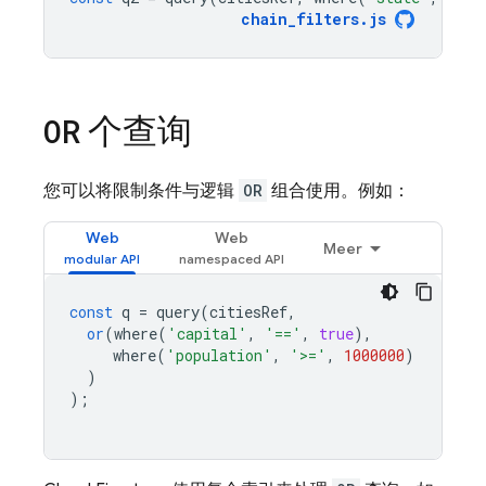
chain_filters
.
js
个查询
OR
您可以将限制条件与逻辑
OR
组合使用。例如：
Web
Web
Meer
const
q
=
query
(
citiesRef
,
or
(
where
(
'capital'
,
'=='
,
true
),
where
(
'population'
,
'>='
,
1000000
)
)
);