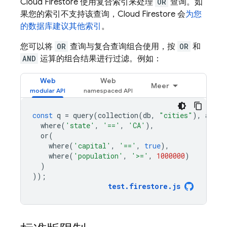
Cloud Firestore
使用复合索引来处理
OR
查询。如
果您的索引不支持该查询，
Cloud Firestore
会
为您
的数据库建议其他索引
。
您可以将
OR
查询与复合查询组合使用，按
OR
和
AND
运算的组合结果进行过滤。例如：
Web
Web
Meer
const
q
=
query
(
collection
(
db
,
"cities"
),
and
(
where
(
'state'
,
'=='
,
'CA'
),
or
(
where
(
'capital'
,
'=='
,
true
),
where
(
'population'
,
'>='
,
1000000
)
)
));
test
.
firestore
.
js