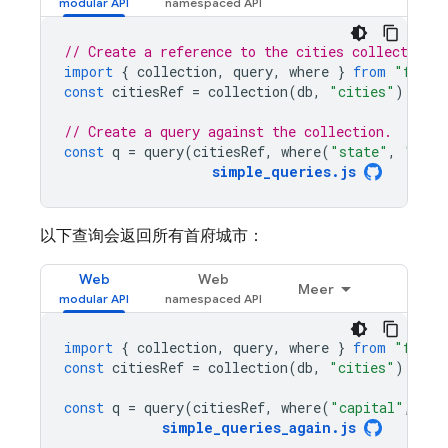
// Create a reference to the cities collection
import
{
collection
,
query
,
where
}
from
"fireb
const
citiesRef
=
collection
(
db
,
"cities"
);
// Create a query against the collection.
const
q
=
query
(
citiesRef
,
where
(
"state"
,
"=="
,
simple_queries
.
js
以下查询会返回所有首府城市：
Web
Web
Meer
import
{
collection
,
query
,
where
}
from
"fireb
const
citiesRef
=
collection
(
db
,
"cities"
);
const
q
=
query
(
citiesRef
,
where
(
"capital"
,
"==
simple_queries_again
.
js