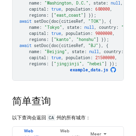
name
:
"Washington, D.C."
,
state
:
null
,
coun
capital
:
true
,
population
:
680000
,
regions
:
[
"east_coast"
]
});
await
setDoc
(
doc
(
citiesRef
,
"TOK"
),
{
name
:
"Tokyo"
,
state
:
null
,
country
:
"Japa
capital
:
true
,
population
:
9000000
,
regions
:
[
"kanto"
,
"honshu"
]
});
await
setDoc
(
doc
(
citiesRef
,
"BJ"
),
{
name
:
"Beijing"
,
state
:
null
,
country
:
"Ch
capital
:
true
,
population
:
21500000
,
regions
:
[
"jingjinji"
,
"hebei"
]
});
example_data
.
js
简单查询
以下查询会返回
CA
州的所有城市：
Web
Web
Meer