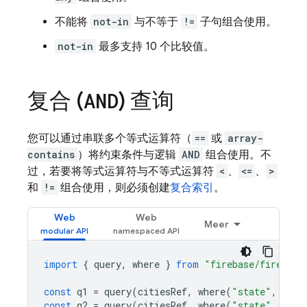
不能将
not-in
与不等于
!=
子句组合使用。
not-in
最多支持 10 个比较值。
复合 (
) 查询
AND
您可以通过串联多个等式运算符（
==
或
array-
contains
）将约束条件与逻辑
AND
组合使用。不
过，若要将等式运算符与不等式运算符
<
、
<=
、
>
和
!=
组合使用，则必须创建
复合索引
。
Web
Web
Meer
import
{
query
,
where
}
from
"firebase/firestor
const
q1
=
query
(
citiesRef
,
where
(
"state"
,
"=="
const
q2
=
query
(
citiesRef
,
where
(
"state"
,
"=="