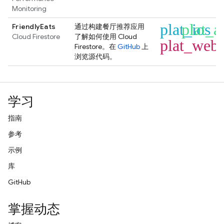
Monitoring
plat_ios
plat_a
FriendlyEats
通过构建餐厅推荐应用
Cloud Firestore
了解如何使用
Cloud
plat_web
Firestore
。在
GitHub
上
浏览源代码。
学习
指南
参考
示例
库
GitHub
掌握动态