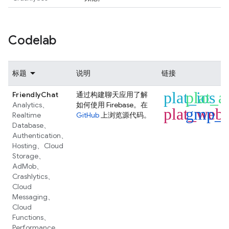
Codelab
标题
说明
链接
plat_ios
plat_a
FriendlyChat
通过构建聊天应用了解
Analytics
、
如何使用 Firebase。在
plat_web
gmp_f
Realtime
GitHub
上浏览源代码。
Database
、
Authentication
、
Hosting
、
Cloud
Storage
、
AdMob
、
Crashlytics
、
Cloud
Messaging
、
Cloud
Functions
、
Performance