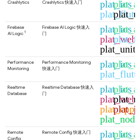
plat_ios
plat_a
Crashlytics
Crashlytics
快速入门
plat_flutt
plat_u
plat_ios
plat_a
Firebase
Firebase AI Logic
快速入
1
AI Logic
门
plat_web
plat_fl
plat_unit
plat_ios
plat_a
Performance
Performance Monitoring
Monitoring
快速入门
plat_flutt
plat_ios
plat_a
Realtime
Realtime Database
快速入
Database
门
plat_web
plat_u
plat_cpp
plat_j
plat_node
plat_ios
plat_a
Remote
Remote Config
快速入门
Config