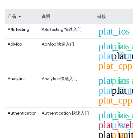
产品
说明
链接
plat_ios
A/B Testing
A/B Testing
快速入门
plat_ios
plat_a
AdMob
AdMob
快速入门
plat_flutt
plat_u
plat_cpp
plat_ios
plat_a
Analytics
Analytics
快速入门
plat_flutt
plat_u
plat_cpp
plat_ios
plat_a
Authentication
Authentication
快速入门
plat_web
plat_fl
plat_unit
plat_c