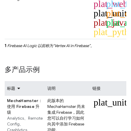
plat_web
plat_fl
plat_unit
plat_c
plat_java
plat_n
plat_pyth
1
Firebase AI Logic
以前称为“
Vertex AI in Firebase
”。
多产品示例
标题
说明
链接
plat_unit
MechaHamster：
此版本的
使用 Firebase 升
MechaHamster 尚未
级
集成 Firebase，因此
Analytics
、
Remote
您可以自行学习如何
Config
、
向其中添加 Firebase
Crashlytics
功能。