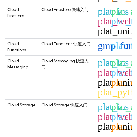
plat_ios
plat_a
Cloud
Cloud Firestore
快速入门
Firestore
plat_web
plat_fl
plat_unit
gmp_func
plat_fl
Cloud
Cloud Functions
快速入门
Functions
plat_ios
plat_a
Cloud
Cloud Messaging
快速入
Messaging
门
plat_web
plat_fl
plat_unit
plat_c
plat_pyth
plat_ios
plat_a
Cloud Storage
Cloud Storage
快速入门
plat_web
plat_fl
plat_unit
plat_c