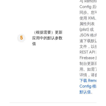
与
Remote
Config
后端
同步。您可以
使用 XML、
属性列表
(plist) 或
（根据需要）更新
JSON 格式快
应用中的默认参数
速下载默认值
值
文件，以使用
REST API 和
Firebase
控
制台更新应
用。如需了解
详情，请参阅
下载
Remote
Config
模板
默认值
。