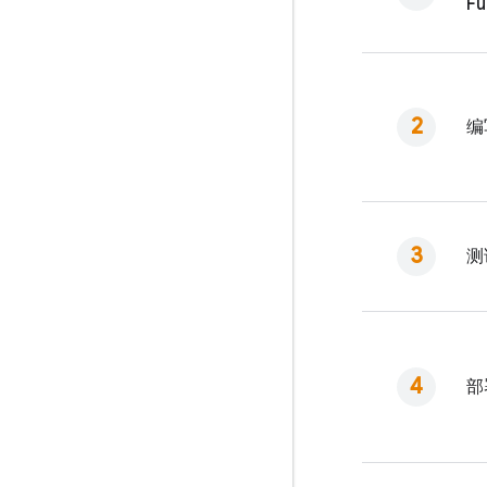
Fu
编
测
部