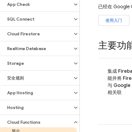
App Check
已经在
Google 
SQL Connect
使用入门
Cloud Firestore
主要功
Realtime Database
Storage
集成 Fireb
安全规则
能并将 Fire
与 Google 
相关联
App Hosting
Hosting
Cloud Functions
简介