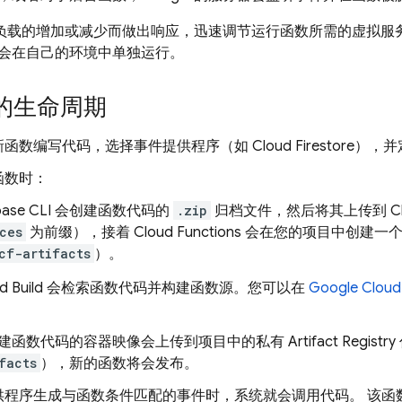
会随着负载的增加或减少而做出响应，迅速调节运行函数所需的虚拟
会在自己的环境中单独运行。
的生命周期
新函数编写代码，选择事件提供程序（如
Cloud Firestore
），并
函数时：
base
CLI 会创建函数代码的
.zip
归档文件，然后将其上传到
C
ces
为前缀），接着
Cloud Functions
会在您的项目中创建一
cf-artifacts
）。
d Build
会检索函数代码并构建函数源。您可以在
Google Cloud
建函数代码的容器映像会上传到项目中的私有
Artifact Registry
facts
），新的函数将会发布。
供程序生成与函数条件匹配的事件时，系统就会调用代码。 该函