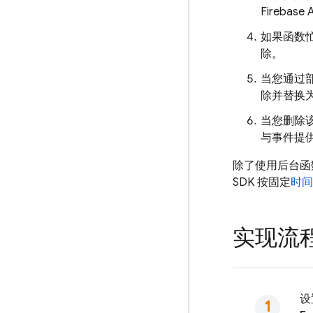
Firebase
A
如果函数忙
除。
当您通过
除并替换
当您删除该
与事件提
除了使用后台函数
SDK
按固定
时间
实现流
设