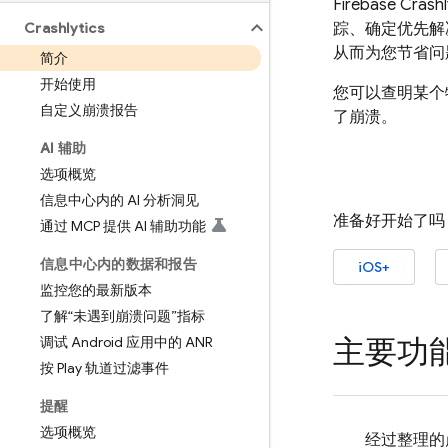
Firebase Crashl
Crashlytics
踪、确定优先解
从而为您节省问
简介
开始使用
您可以查明某个
自定义崩溃报告
了崩溃。
AI 辅助
选项概览
信息中心内的 AI 分析洞见
准备好开始了吗
通过 MCP 提供 AI 辅助功能
信息中心内的数据和报告
iOS+
监控您的最新版本
了解“未遇到崩溃问题”指标
主要功
调试 Android 应用中的 ANR
按 Play 轨道过滤事件
提醒
选项概览
经过整理的