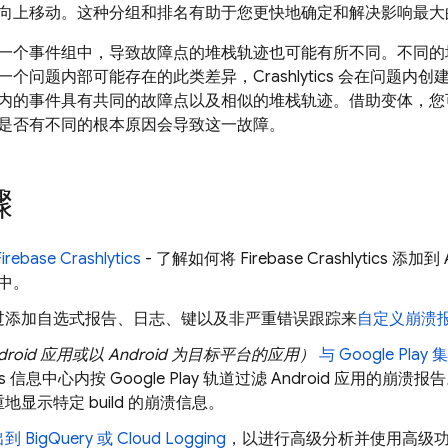
向上移动。这种分组和排名有助于您更快地确定和解决影响最大
一个事件组中，导致故障点的堆栈轨迹也可能有所不同。不同的
一个问题内部可能存在的此类差异，
Crashlytics
会在问题内创
内的事件具有共同的故障点以及
相似的堆栈轨迹。借助变体，您
是否有不同的根本原因会导致这一故障。
骤
Firebase Crashlytics
- 了解如何将
Firebase Crashlytics
添加到 Ap
目中。
过添加自选式报告、日志、键以及非严重错误跟踪来
自定义崩溃
droid 应用或以 Android 为目标平台的应用）
与
Google Play
集
s
信息中心内按
Google Play
轨道过滤 Android 应用的崩溃报告。这
地显示特定 build 的崩溃信息。
出到
BigQuery
或
Cloud Logging
，以进行高级分析并使用高级