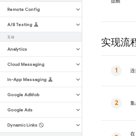
提醒
Remote Config
A
/
B Testing
互动
实现流
Analytics
Cloud Messaging
连
In-App Messaging
Google Ad
Mob
集
Google Ads
Dynamic Links