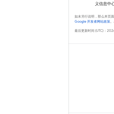
义信息中
如未另行说明，那么本页
Google 开发者网站政策
。
最后更新时间 (UTC)：2026
学习
指南
参考
示例
库
GitHub